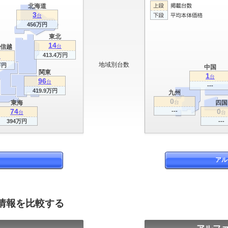
北海道
3
台
456万円
東北
14
信越
台
413.4万円
台
地域別台数
万円
中国
関東
1
台
96
台
---
419.9万円
九州
0
東海
台
四国
74
0
---
台
台
394万円
---
アル
グ情報を比較する