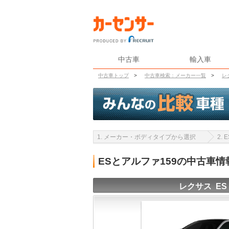
中古車
輸入車
中古車トップ
>
中古車検索：メーカー一覧
>
レ
1. メーカー・ボディタイプから選択
2.
ESとアルファ159の中古車
レクサス ES