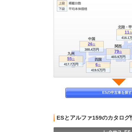
北陸・甲
11
416.1
中国
26
台
関西
388.4万円
79
台
九州
403.9万円
55
台
四国
6
417.7万円
台
419.5万円
ESの中古車を探す
ESとアルファ159のカタロ