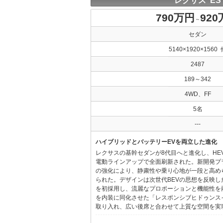
レクサス ES
790万円
92
～
セダン
5140×1920×1560 
2487
189～342
4WD、FF
5名
---
ハイブリッドとバッテリーEVを両立した進化
レクサスの基幹セダンが8代目へと進化し、HE
電動ラインアップで全面刷新された。新開発プ
の強化により、静粛性や乗り心地が一段と高め
られた。デザインは次世代BEVの思想を反映した「Provo
を初採用し、流麗なプロポーションと機能性を
を内装に同化させた「レスポンシブヒドゥンス
取り入れ、広い後席と合わせて上質な空間を実現し