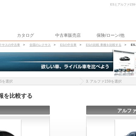
ESとアルファ159
カタログ
中古車販売店
保険/ローン/他
クサスの中古車
>
全国のレクサス
>
ESの中古車
>
ESの比較 車種を比較する
>
E
 ESを選択
3. アルファ159を選択
情報を比較する
アルファ