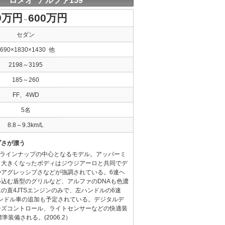
 ロメオ アルファ159
9万円
600万円
～
セダン
4690×1830×1430 他
2198～3195
185～260
FF、4WD
5名
8.8～9.3km/L
ブさが漂う
でラインナップの中心となるモデル。アッパーミ
り大きくなったボディはジウジアーロと共同でデ
やアグレッシブさなどが強調されている。6連ヘ
込む盾型のグリルなど、アルファのDNAも色濃
Lの直4JTSエンジンのみで、左ハンドルの6速
ンドル車の追加も予定されている。デジタルデ
ーズコントロール、ライトセンサーなどの快適装
装備される。(2006.2）