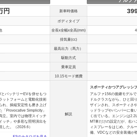
アルファ
0万円
39
新車時価格
ボディタイプ
他
全長x全幅x全高(mm)
排気量(cc)
最高出力（馬力）
駆動方式
乗車定員
10.15モード燃費
スポーティかつアグレッシ
VとバッテリーEVを併せもつ
アルファ156の後継モデル
ラットフォームと電動化技術
ドルクラスながら、ひと回
られ、操縦安定性も磨き上げ
ザインされ、スポーティさ
cative Simplicity」
ッドラップやバンパーに食い
解説
両立。室内では物理スイッチ
く出ている。エンジンは2.2
イッチ」や多彩な照明演出を
MT車だけの設定だが、右ハ
た。（2026.6）
ィスプレーをはじめ、クル
備、VDCなどの安全装備が標準
ESのカタログを見る