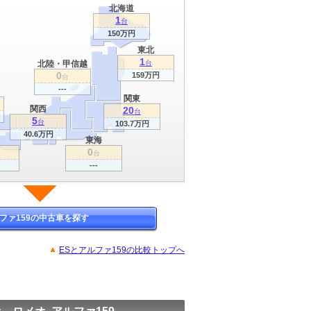
北海道
1
台
150万円
東北
1
北陸・甲信越
台
0
159万円
台
---
関東
関西
20
台
5
台
103.7万円
40.6万円
東海
0
台
---
ファ159の中古車を探す
ESとアルファ159の比較トップへ