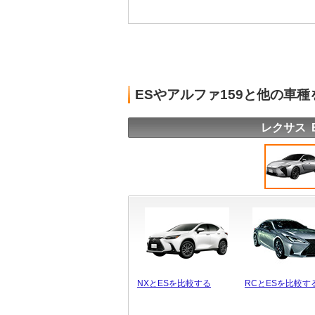
ESやアルファ159と他の車
レクサス 
NXとESを比較する
RCとESを比較す