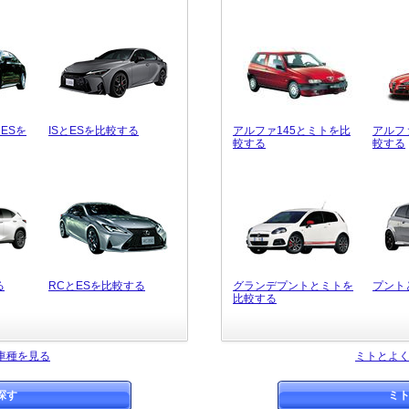
ESを
ISとESを比較する
アルファ145とミトを比
アルフ
較する
較する
る
RCとESを比較する
グランデプントとミトを
プント
比較する
車種を見る
ミトとよ
探す
ミ