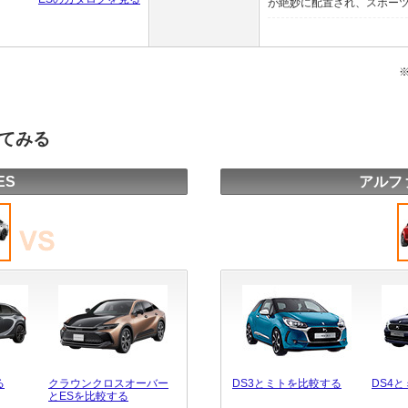
が絶妙に配置され、スポーツ走
してみる
ES
アルフ
る
クラウンクロスオーバー
DS3とミトを比較する
DS4
とESを比較する