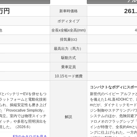
アル
0万円
261
新車時価格
ボディタイプ
他
全長x全幅x全高(mm)
排気量(cc)
最高出力（馬力）
駆動方式
乗車定員
10.15モード燃費
コンパクトなボディにスポー
VとバッテリーEVを併せもつ
新世代のベイビー アルファ
ラットフォームと電動化技術
を備えた1.4L直4DOHCで、
られ、操縦安定性も磨き上げ
mだが、ダイナミックモードを
cative Simplicity」
ジン制御やステアリングパワ
両立。室内では物理スイッチ
システムのほか、危険回避ア
解説
イッチ」や多彩な照明演出を
ァロメオのフラッグシップ「
た。（2026.6）
インが特徴で、全長約4mと
ングに仕上げられた。一方
ESのカタログを見る