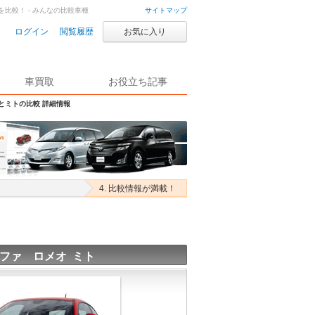
を比較！ - みんなの比較車種
サイトマップ
ログイン
閲覧履歴
お気に入り
車買取
お役立ち記事
Sとミトの比較 詳細情報
4. 比較情報が満載！
ファ ロメオ ミト