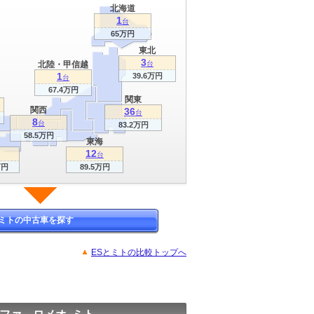
北海道
1
台
65万円
東北
3
北陸・甲信越
台
1
39.6万円
台
67.4万円
関東
関西
36
台
8
台
83.2万円
58.5万円
東海
12
台
万円
89.5万円
ミトの中古車を探す
ESとミトの比較トップへ