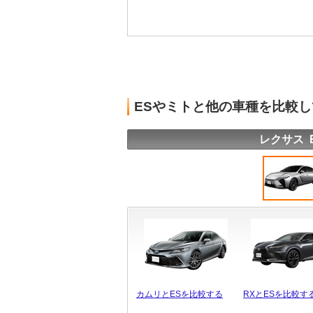
ESやミトと他の車種を比較
レクサス 
カムリとESを比較する
RXとESを比較す