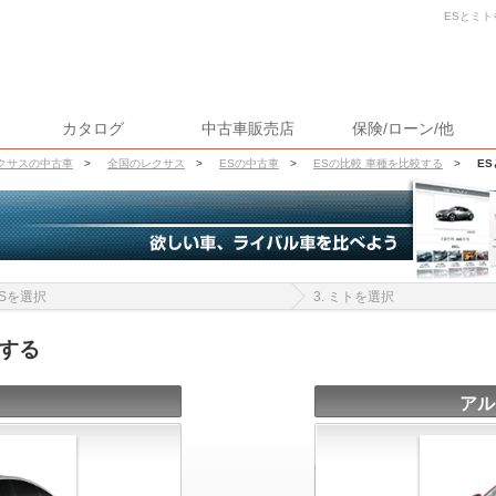
ESとミト
カタログ
中古車販売店
保険/ローン/他
クサスの中古車
>
全国のレクサス
>
ESの中古車
>
ESの比較 車種を比較する
>
E
 ESを選択
3. ミトを選択
する
アル