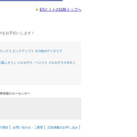
ESとミトの比較トップへ
びをお手伝いします！
ラック
|
ピックアップ
|
その他ボディタイプ
三菱ふそう
|
メルセデス・ベンツ
|
メルセデスＡＭＧ
|
中古車情報のカーセンサー
の理由
お問い合わせ・ご要望
広告掲載のお申し込み