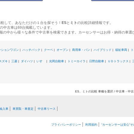
比較して、あなただけの１台を探そう！
ES
と
ミト
の比較詳細情報です。
の中古車は69台掲載しています。
報の中から様々な条件で中古車を検索できます。カーセンサーはお得・納得の車選
ーションワゴン
|
ハッチバック
|
クーペ
|
オープン
|
商用車・バン
|
ハイブリッド
|
福祉車両
|
ト
スズキ
|
三菱
|
ダイハツ
|
いすゞ
|
光岡自動車
|
トミーカイラ
|
日野自動車
|
ＵＤトラックス
|
ES、ミトの比較 車種を選択 / 中古車・
輸入車
車買取・車査定
中古車リース
プライバシーポリシー
利用規約
“カーセンサーは安心”そ