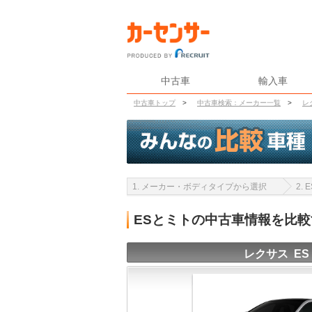
中古車
輸入車
中古車トップ
>
中古車検索：メーカー一覧
>
レ
1. メーカー・ボディタイプから選択
2.
ESとミトの中古車情報を比較
レクサス ES