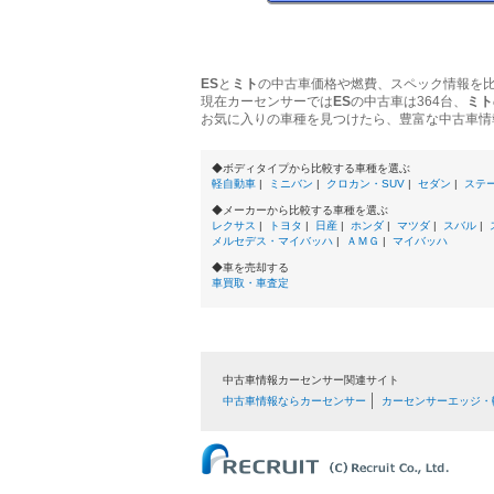
ES
と
ミト
の中古車価格や燃費、スペック情報を
現在カーセンサーでは
ES
の中古車は364台、
ミト
お気に入りの車種を見つけたら、豊富な中古車情
◆ボディタイプから比較する車種を選ぶ
軽自動車
|
ミニバン
|
クロカン・SUV
|
セダン
|
ステ
◆メーカーから比較する車種を選ぶ
レクサス
|
トヨタ
|
日産
|
ホンダ
|
マツダ
|
スバル
|
メルセデス・マイバッハ
|
ＡＭＧ
|
マイバッハ
◆車を売却する
車買取・車査定
中古車情報カーセンサー関連サイト
中古車情報ならカーセンサー
カーセンサーエッジ・