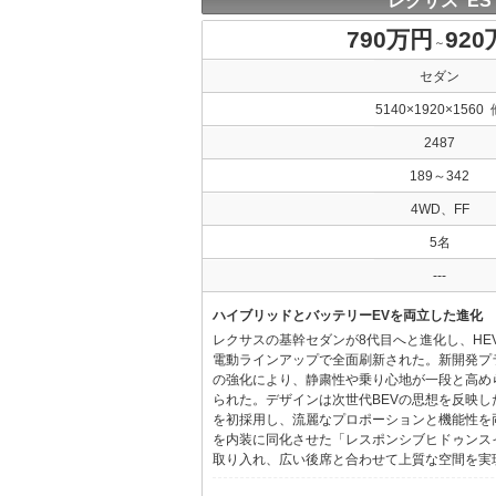
レクサス ES
790万円
92
～
セダン
5140×1920×1560 
2487
189～342
4WD、FF
5名
---
ハイブリッドとバッテリーEVを両立した進化
レクサスの基幹セダンが8代目へと進化し、HE
電動ラインアップで全面刷新された。新開発プ
の強化により、静粛性や乗り心地が一段と高め
られた。デザインは次世代BEVの思想を反映した「Provo
を初採用し、流麗なプロポーションと機能性を
を内装に同化させた「レスポンシブヒドゥンス
取り入れ、広い後席と合わせて上質な空間を実現し