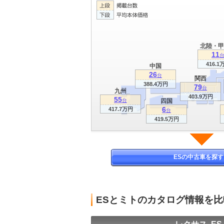
北陸・甲
11
416.1
中国
26
台
関西
388.4万円
79
台
九州
403.9万円
55
台
四国
6
417.7万円
台
419.5万円
ESの中古車を探す
ESとミトのカタログ情報を