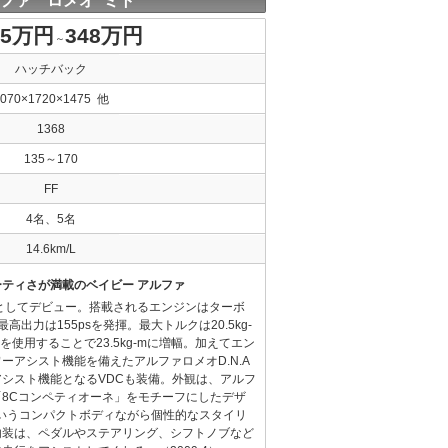
ファ ロメオ ミト
.5万円
348万円
～
ハッチバック
4070×1720×1475 他
1368
135～170
FF
4名、5名
14.6km/L
ティさが満載のベイビー アルファ
としてデビュー。搭載されるエンジンはターボ
最高出力は155psを発揮。最大トルクは20.5kg-
使用することで23.5kg-mに増幅。加えてエン
ーアシスト機能を備えたアルファロメオD.N.A
シスト機能となるVDCも装備。外観は、アルフ
8Cコンペティオーネ」をモチーフにしたデザ
いうコンパクトボディながら個性的なスタイリ
内装は、ペダルやステアリング、シフトノブなど