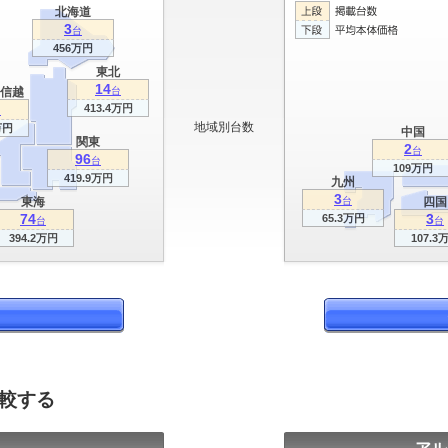
北海道
3
台
456万円
東北
14
信越
台
413.4万円
台
地域別台数
万円
中国
関東
2
台
96
台
109万円
419.9万円
九州
3
東海
台
四国
74
3
65.3万円
台
台
394.2万円
107.3
比較する