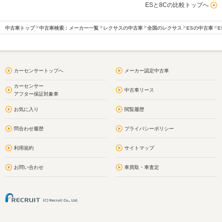
ESと8Cの比較トップへ
中古車トップ
中古車検索：メーカー一覧
レクサスの中古車
全国のレクサス
ESの中古車
E
カーセンサートップへ
メーカー認定中古車
カーセンサー
中古車リース
アフター保証対象車
お気に入り
閲覧履歴
問合わせ履歴
プライバシーポリシー
利用規約
サイトマップ
お問い合わせ
車買取・車査定