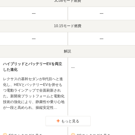
JC08モード燃費
---
---
10.15モード燃費
---
---
解説
ハイブリッドとバッテリーEVを両立
---
した進化
レクサスの基幹セダンが8代目へと進
化し、HEVとバッテリーEVを併せも
つ電動ラインアップで全面刷新され
た。新開発プラットフォームと電動化
技術の強化により、静粛性や乗り心地
が一段と高められ、操縦安定性…
もっと見る