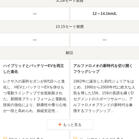
JC08モード燃費
---
12～14.1km/L
10.15モード燃費
---
---
解説
ハイブリッドとバッテリーEVを両立
アルファロメオの新時代を切り開く
した進化
フラッグシップ
レクサスの基幹セダンが8代目へと進
1962年に誕生した初代ジュリアをは
化し、HEVとバッテリーEVを併せも
じめ、1990から2000年代に絶大な人
つ電動ラインアップで全面刷新され
気を博した156、159の系譜を継ぐD
た。新開発プラットフォームと電動化
セグメントのスポーツサルーン。ア
技術の強化により、静粛性や乗り心地
ルファロメオブランドの新時代を象
が一段と高められ、操縦安定性…
徴するフラッグシップ…
もっと見る