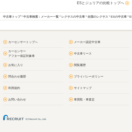
ESとジュリアの比較トップへ
中古車トップ
中古車検索：メーカー一覧
レクサスの中古車
全国のレクサス
ESの中古車
E
カーセンサートップへ
メーカー認定中古車
カーセンサー
中古車リース
アフター保証対象車
お気に入り
閲覧履歴
問合わせ履歴
プライバシーポリシー
利用規約
サイトマップ
お問い合わせ
車買取・車査定