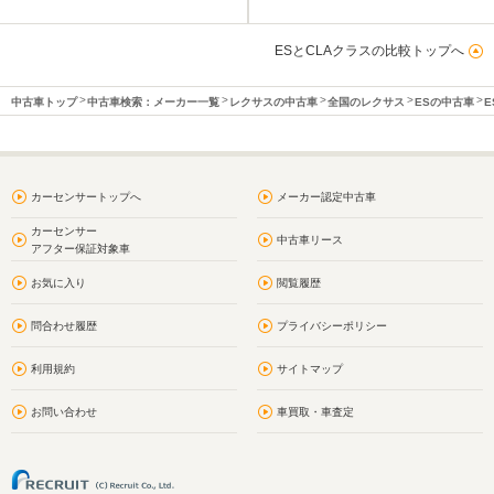
ESとCLAクラスの比較トップへ
中古車トップ
中古車検索：メーカー一覧
レクサスの中古車
全国のレクサス
ESの中古車
E
カーセンサートップへ
メーカー認定中古車
カーセンサー
中古車リース
アフター保証対象車
お気に入り
閲覧履歴
問合わせ履歴
プライバシーポリシー
利用規約
サイトマップ
お問い合わせ
車買取・車査定