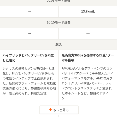
JC08モード燃費
---
13.7km/L
10.15モード燃費
---
---
解説
ハイブリッドとバッテリーEVを両立
最高出力360psを発揮する2L直4ター
した進化
ボを搭載
レクサスの基幹セダンが8代目へと進
AMG社がメルセデス・ベンツのコン
化し、HEVとバッテリーEVを併せも
パクト4ドアクーペに手を加えたハイ
つ電動ラインアップで全面刷新され
パフォーマンスモデル。AMG専用フ
た。新開発プラットフォームと電動化
ロントグリルや前後バンパー、レッ
技術の強化により、静粛性や乗り心地
ドのコントラストステッチが施され
が一段と高められ、操縦安定性…
た本革シートなど、独自のデザイ
ン…
もっと見る