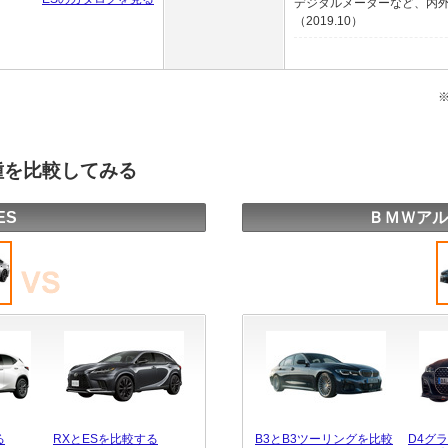
デジタルメーターなど、内
（2019.10）
種を比較してみる
ES
ＢＭＷアル
る
RXとESを比較する
B3とB3ツーリングを比較
D4グ