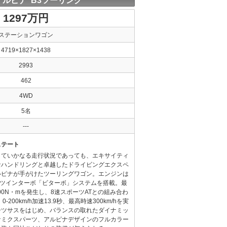
ルピナ B3ツーリング
1297万円
ステーションワゴン
4719×1827×1438
2993
462
4WD
5名
---
ステート
していかなる走行状況であっても、エキサイティ
なハンドリングと卓越したドライビングエクスペ
ルピナが手がけたツーリングワゴン。エンジンは
るツインターボ「ビターボ」システムを搭載。最
700N・mを発生し、8速スポーツATとの組み合わ
、0-200km/h加速13.9秒、最高時速300km/hを実
ーツサスをはじめ、バランスの取れたダイナミッ
ナミクスパーツ、アルピナデザインのフルカラー