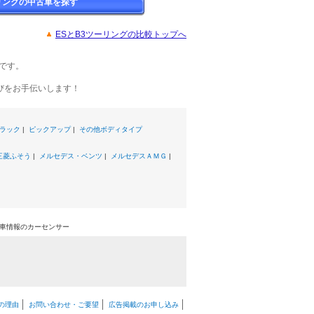
リングの中古車を探す
ESとB3ツーリングの比較トップへ
です。
びをお手伝いします！
ラック
|
ピックアップ
|
その他ボディタイプ
三菱ふそう
|
メルセデス・ベンツ
|
メルセデスＡＭＧ
|
中古車情報のカーセンサー
の理由
お問い合わせ・ご要望
広告掲載のお申し込み