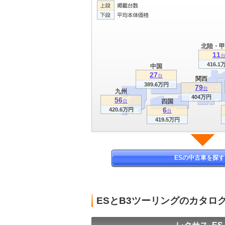
北陸・甲
11
416.1
中国
27
台
関西
389.6万円
79
台
九州
404万円
56
台
四国
6
420.6万円
台
419.5万円
ESの中古車を探す
ESとB3ツーリングのカタロ