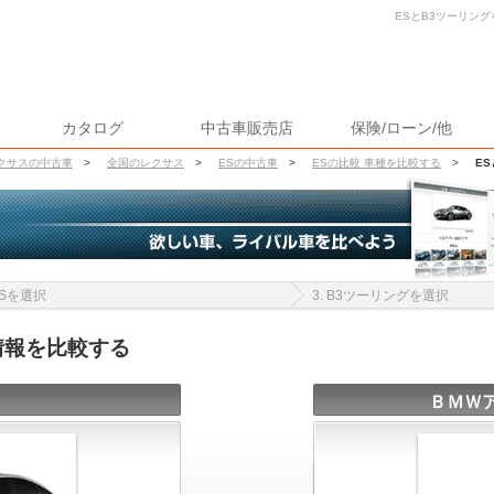
ESとB3ツーリング
カタログ
中古車販売店
保険/ローン/他
クサスの中古車
>
全国のレクサス
>
ESの中古車
>
ESの比較 車種を比較する
>
E
 ESを選択
3. B3ツーリングを選択
情報を比較する
ＢＭＷア