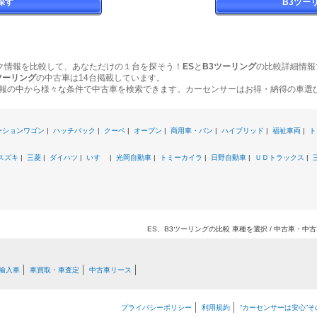
探す
B3ツー
ク情報を比較して、あなただけの１台を探そう！
ES
と
B3ツーリング
の比較詳細情報
ツーリング
の中古車は14台掲載しています。
報の中から様々な条件で中古車を検索できます。カーセンサーはお得・納得の車選
ーションワゴン
|
ハッチバック
|
クーペ
|
オープン
|
商用車・バン
|
ハイブリッド
|
福祉車両
|
ト
スズキ
|
三菱
|
ダイハツ
|
いすゞ
|
光岡自動車
|
トミーカイラ
|
日野自動車
|
ＵＤトラックス
|
ES、B3ツーリングの比較 車種を選択 / 中古車・
輸入車
車買取・車査定
中古車リース
プライバシーポリシー
利用規約
“カーセンサーは安心”そ