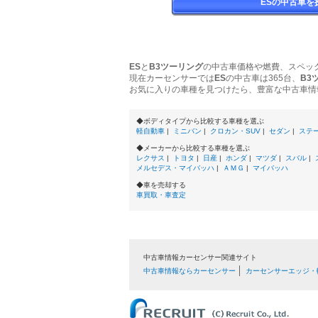
ESの中古車を
ES
と
B3ツーリング
の中古車価格や燃費、スペッ
現在カーセンサーでは
ES
の中古車は365台、
B3
お気に入りの車種を見つけたら、豊富な中古車情
◆ボディタイプから比較する車種を選ぶ
軽自動車
|
ミニバン
|
クロカン・SUV
|
セダン
|
ステ
◆メーカーから比較する車種を選ぶ
レクサス
|
トヨタ
|
日産
|
ホンダ
|
マツダ
|
スバル
|
メルセデス・マイバッハ
|
ＡＭＧ
|
マイバッハ
◆車を売却する
車買取・車査定
中古車情報カーセンサー関連サイト
中古車情報ならカーセンサー
カーセンサーエッジ・