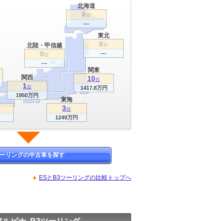
北海道
0
台
---
東北
0
北陸・甲信越
台
0
---
台
---
関東
関西
10
台
1
台
1417.8万円
1950万円
東海
3
台
1249万円
ツーリングの中古車を探す
ESとB3ツーリングの比較トップへ