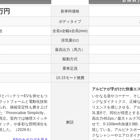
ＢＭＷア
0万円
新車時価格
ボディタイプ
他
全長x全幅x全高(mm)
排気量(cc)
最高出力（馬力）
駆動方式
乗車定員
10.15モード燃費
アルピナが手がけた快速エ
VとバッテリーEVを併せもつ
いかなる道やコーナー、そ
ラットフォームと電動化技術
ングなダイナミクス、正確
られ、操縦安定性も磨き上げ
リエンスを感じさせる、ア
cative Simplicity」
3L直6で、同社が得意とす
両立。室内では物理スイッチ
高出力462ps／最大トルク
解説
イッチ」や多彩な照明演出を
せで、0-100km/h加速3.9秒
た。（2026.6）
現している。アルピナスポ
クなシャシーやエアロダイ
ESのカタログを見る