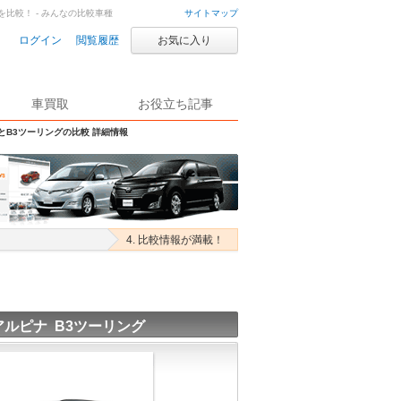
を比較！ - みんなの比較車種
サイトマップ
ログイン
閲覧履歴
お気に入り
車買取
お役立ち記事
SとB3ツーリングの比較 詳細情報
4. 比較情報が満載！
ルピナ B3ツーリング