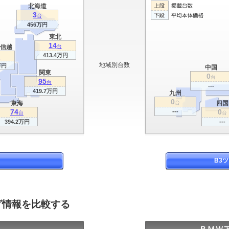
北海道
3
台
456万円
東北
14
信越
台
413.4万円
台
地域別台数
万円
中国
関東
0
台
95
台
---
419.7万円
九州
0
東海
台
四国
74
0
---
台
台
394.2万円
---
B3
グ情報を比較する