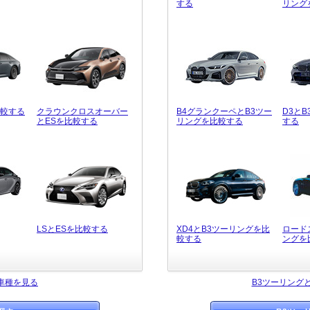
する
リング
比較する
クラウンクロスオーバー
B4グランクーペとB3ツー
D3と
とESを比較する
リングを比較する
する
LSとESを比較する
XD4とB3ツーリングを比
ロード
較する
ングを
車種を見る
B3ツーリング