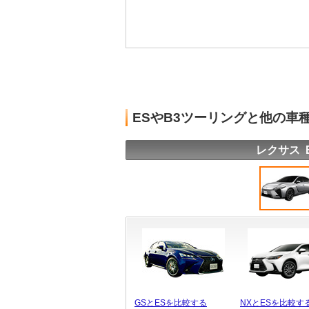
ESやB3ツーリングと他の車
レクサス 
GSとESを比較する
NXとESを比較す