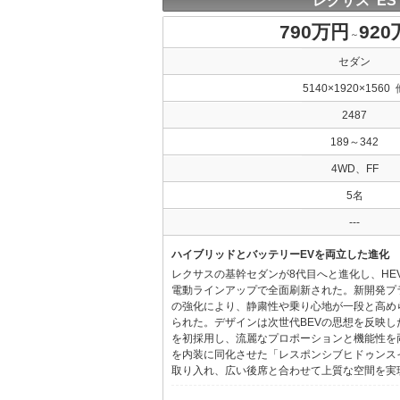
レクサス ES
790万円
92
～
セダン
5140×1920×1560 
2487
189～342
4WD、FF
5名
---
ハイブリッドとバッテリーEVを両立した進化
レクサスの基幹セダンが8代目へと進化し、HE
電動ラインアップで全面刷新された。新開発プ
の強化により、静粛性や乗り心地が一段と高め
られた。デザインは次世代BEVの思想を反映した「Provo
を初採用し、流麗なプロポーションと機能性を
を内装に同化させた「レスポンシブヒドゥンス
取り入れ、広い後席と合わせて上質な空間を実現し