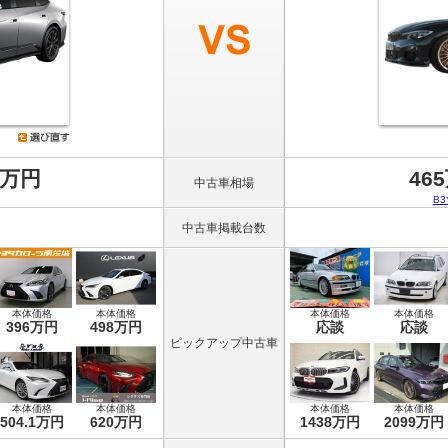
8万円
46
中古車相場
B
中古車掲載台数
本体価格
本体価格
本体価格
本体価格
396万円
498万円
応談
応談
ピックアップ中古車
本体価格
本体価格
本体価格
本体価格
504.1万円
620万円
1438万円
2099万円