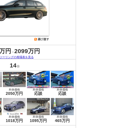
5万円
2099万円
～
3ツーリングの相場表を見る
14
台
本体価格
本体価格
本体価格
2050万円
応談
応談
本体価格
本体価格
本体価格
1018万円
1095万円
465万円