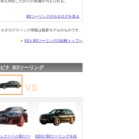
外装も同社こだわりの装備が与えられる。
B3ツーリングのカタログを見る
※カタログスペック情報は最新モデルのものです。
ESとB3ツーリングの比較トップへ
ピナ B3ツーリング
ランクーペとB3ツー
XD3とB3ツーリングを比