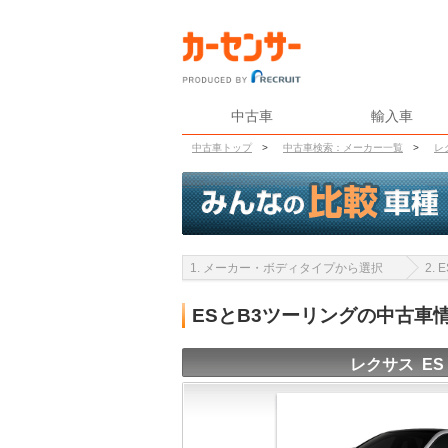
中古車
輸入車
中古車トップ
>
中古車検索：メーカー一覧
>
レ
1. メーカー・ボディタイプから選択
2.
ESとB3ツーリングの中古車
レクサス ES