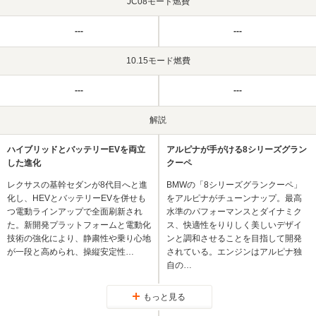
JC08モード燃費
---
---
10.15モード燃費
---
---
解説
ハイブリッドとバッテリーEVを両立
アルピナが手がける8シリーズグラン
した進化
クーペ
レクサスの基幹セダンが8代目へと進
BMWの「8シリーズグランクーペ」
化し、HEVとバッテリーEVを併せも
をアルピナがチューンナップ。最高
つ電動ラインアップで全面刷新され
水準のパフォーマンスとダイナミク
た。新開発プラットフォームと電動化
ス、快適性をりりしく美しいデザイ
技術の強化により、静粛性や乗り心地
ンと調和させることを目指して開発
が一段と高められ、操縦安定性…
されている。エンジンはアルピナ独
自の…
もっと見る