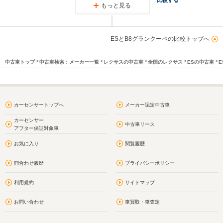
もっと見る
ESとB8グランクーペの比較トップへ
中古車トップ
中古車検索：メーカー一覧
レクサスの中古車
全国のレクサス
ESの中古車
E
カーセンサートップへ
メーカー認定中古車
カーセンサー
中古車リース
アフター保証対象車
お気に入り
閲覧履歴
問合わせ履歴
プライバシーポリシー
利用規約
サイトマップ
お問い合わせ
車買取・車査定