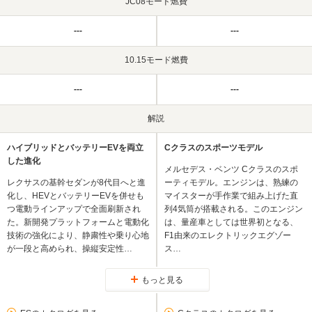
JC08モード燃費
---
---
10.15モード燃費
---
---
解説
ハイブリッドとバッテリーEVを両立
Cクラスのスポーツモデル
した進化
メルセデス・ベンツ Cクラスのスポ
レクサスの基幹セダンが8代目へと進
ーティモデル。エンジンは、熟練の
化し、HEVとバッテリーEVを併せも
マイスターが手作業で組み上げた直
つ電動ラインアップで全面刷新され
列4気筒が搭載される。このエンジン
た。新開発プラットフォームと電動化
は、量産車としては世界初となる、
技術の強化により、静粛性や乗り心地
F1由来のエレクトリックエグゾー
が一段と高められ、操縦安定性…
ス…
もっと見る