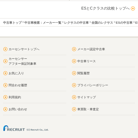
ESとCクラスの比較トップへ
中古車トップ
中古車検索：メーカー一覧
レクサスの中古車
全国のレクサス
ESの中古車
E
カーセンサートップへ
メーカー認定中古車
カーセンサー
中古車リース
アフター保証対象車
お気に入り
閲覧履歴
問合わせ履歴
プライバシーポリシー
利用規約
サイトマップ
お問い合わせ
車買取・車査定