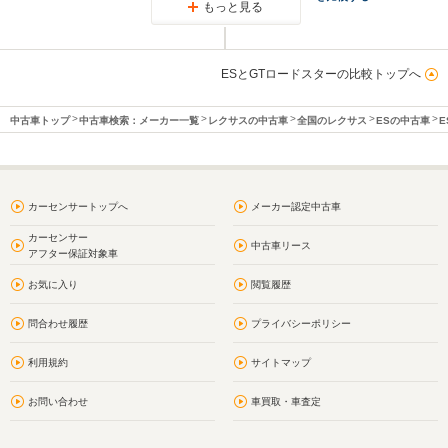
もっと見る
ESとGTロードスターの比較トップへ
中古車トップ
中古車検索：メーカー一覧
レクサスの中古車
全国のレクサス
ESの中古車
E
カーセンサートップへ
メーカー認定中古車
カーセンサー
中古車リース
アフター保証対象車
お気に入り
閲覧履歴
問合わせ履歴
プライバシーポリシー
利用規約
サイトマップ
お問い合わせ
車買取・車査定