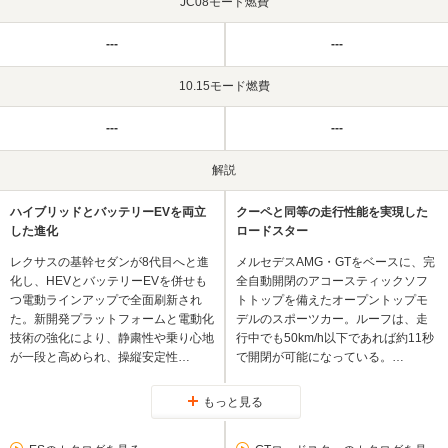
JC08モード燃費
---
---
10.15モード燃費
---
---
解説
ハイブリッドとバッテリーEVを両立
クーペと同等の走行性能を実現した
した進化
ロードスター
レクサスの基幹セダンが8代目へと進
メルセデスAMG・GTをベースに、完
化し、HEVとバッテリーEVを併せも
全自動開閉のアコースティックソフ
つ電動ラインアップで全面刷新され
トトップを備えたオープントップモ
た。新開発プラットフォームと電動化
デルのスポーツカー。ルーフは、走
技術の強化により、静粛性や乗り心地
行中でも50km/h以下であれば約11秒
が一段と高められ、操縦安定性…
で開閉が可能になっている。…
もっと見る