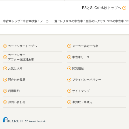
ESとSLCの比較トップへ
中古車トップ
中古車検索：メーカー一覧
レクサスの中古車
全国のレクサス
ESの中古車
E
カーセンサートップへ
メーカー認定中古車
カーセンサー
中古車リース
アフター保証対象車
お気に入り
閲覧履歴
問合わせ履歴
プライバシーポリシー
利用規約
サイトマップ
お問い合わせ
車買取・車査定