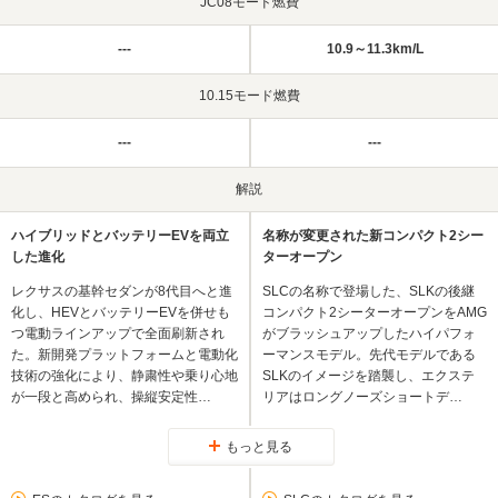
JC08モード燃費
---
10.9～11.3km/L
10.15モード燃費
---
---
解説
ハイブリッドとバッテリーEVを両立
名称が変更された新コンパクト2シー
した進化
ターオープン
レクサスの基幹セダンが8代目へと進
SLCの名称で登場した、SLKの後継
化し、HEVとバッテリーEVを併せも
コンパクト2シーターオープンをAMG
つ電動ラインアップで全面刷新され
がブラッシュアップしたハイパフォ
た。新開発プラットフォームと電動化
ーマンスモデル。先代モデルである
技術の強化により、静粛性や乗り心地
SLKのイメージを踏襲し、エクステ
が一段と高められ、操縦安定性…
リアはロングノーズショートデ…
もっと見る