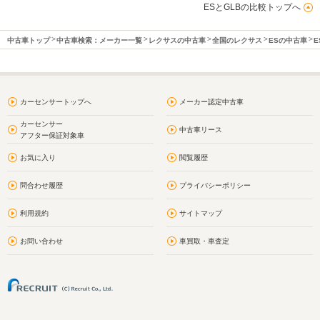
ESとGLBの比較トップへ
中古車トップ
中古車検索：メーカー一覧
レクサスの中古車
全国のレクサス
ESの中古車
E
カーセンサートップへ
メーカー認定中古車
カーセンサー
中古車リース
アフター保証対象車
お気に入り
閲覧履歴
問合わせ履歴
プライバシーポリシー
利用規約
サイトマップ
お問い合わせ
車買取・車査定