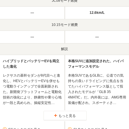
JC08モード燃費
---
12.6km/L
10.15モード燃費
---
---
解説
ハイブリッドとバッテリーEVを両立
本格SUVに追加設定された、ハイパ
した進化
フォーマンスモデル
レクサスの基幹セダンが8代目へと進
本格SUVであるGLBに、公道での気
化し、HEVとバッテリーEVを併せも
持ちの良いドライビングに焦点を当
つ電動ラインアップで全面刷新され
てたハイパフォーマンス版として投
た。新開発プラットフォームと電動化
入されたモデルが「GLB 35
技術の強化により、静粛性や乗り心地
4MATIC」だ。内外装には、AMG専用
が一段と高められ、操縦安定性…
装備が配され、スポーティさ…
もっと見る