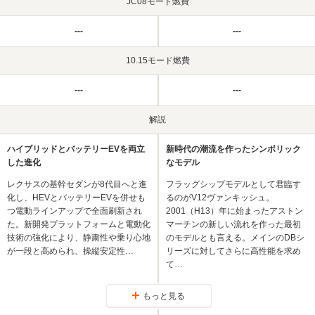
JC08モード燃費
---
---
10.15モード燃費
---
---
解説
ハイブリッドとバッテリーEVを両立
新時代の潮流を作ったシンボリック
した進化
なモデル
レクサスの基幹セダンが8代目へと進
フラッグシップモデルとして君臨す
化し、HEVとバッテリーEVを併せも
るのがV12ヴァンキッシュ。
つ電動ラインアップで全面刷新され
2001（H13）年に始まったアストン
た。新開発プラットフォームと電動化
マーチンの新しい流れを作った最初
技術の強化により、静粛性や乗り心地
のモデルとも言える。メインのDBシ
が一段と高められ、操縦安定性…
リーズに対してさらに高性能を求め
て…
もっと見る