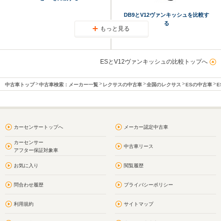
DB9とV12ヴァンキッシュを比較す
る
もっと見る
ESとV12ヴァンキッシュの比較トップへ
中古車トップ
中古車検索：メーカー一覧
レクサスの中古車
全国のレクサス
ESの中古車
E
カーセンサートップへ
メーカー認定中古車
カーセンサー
中古車リース
アフター保証対象車
お気に入り
閲覧履歴
問合わせ履歴
プライバシーポリシー
利用規約
サイトマップ