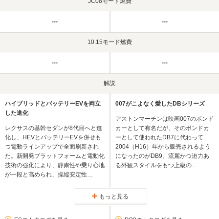
JC08モード燃費
---
---
10.15モード燃費
---
---
解説
ハイブリッドとバッテリーEVを両立
007がこよなく愛したDBシリーズ
した進化
アストンマーチンは映画007のボンド
レクサスの基幹セダンが8代目へと進
カーとして有名だが、そのボンドカ
化し、HEVとバッテリーEVを併せも
ーとして使われたDB7に代わって
つ電動ラインアップで全面刷新され
2004（H16）年から販売されるよう
た。新開発プラットフォームと電動化
になったのがDB9。流麗かつ迫力あ
技術の強化により、静粛性や乗り心地
る外観スタイルをもつ上級の…
が一段と高められ、操縦安定性…
もっと見る