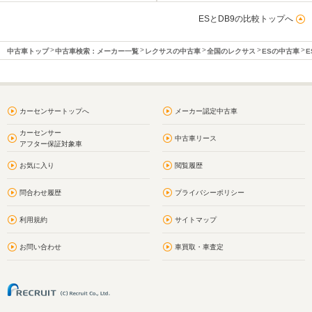
ESとDB9の比較トップへ
中古車トップ
中古車検索：メーカー一覧
レクサスの中古車
全国のレクサス
ESの中古車
E
カーセンサートップへ
メーカー認定中古車
カーセンサー
中古車リース
アフター保証対象車
お気に入り
閲覧履歴
問合わせ履歴
プライバシーポリシー
利用規約
サイトマップ
お問い合わせ
車買取・車査定