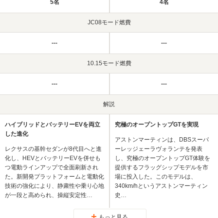
5名
4名
JC08モード燃費
---
---
10.15モード燃費
---
---
解説
ハイブリッドとバッテリーEVを両立
究極のオープントップGTを実現
した進化
アストンマーティンは、DBSスーパ
レクサスの基幹セダンが8代目へと進
ーレッジェーラヴォランテを発表
化し、HEVとバッテリーEVを併せも
し、究極のオープントップGT体験を
つ電動ラインアップで全面刷新され
提供するフラッグシップモデルを市
た。新開発プラットフォームと電動化
場に投入した。このモデルは、
技術の強化により、静粛性や乗り心地
340km/hというアストンマーティン
が一段と高められ、操縦安定性…
史…
もっと見る