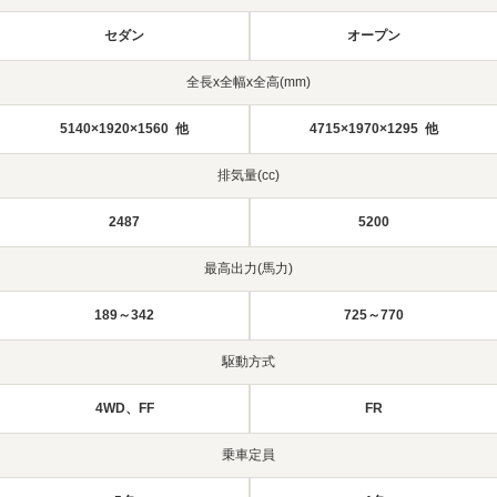
セダン
オープン
全長x全幅x全高(mm)
5140×1920×1560 他
4715×1970×1295 他
排気量(cc)
2487
5200
最高出力(馬力)
189～342
725～770
駆動方式
4WD、FF
FR
乗車定員