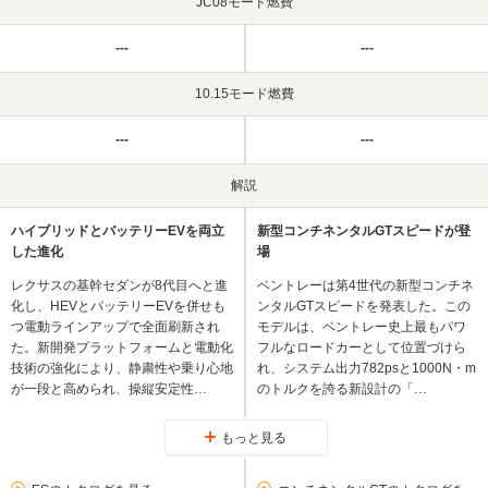
JC08モード燃費
---
---
10.15モード燃費
---
---
解説
ハイブリッドとバッテリーEVを両立
新型コンチネンタルGTスピードが登
した進化
場
レクサスの基幹セダンが8代目へと進
ベントレーは第4世代の新型コンチネ
化し、HEVとバッテリーEVを併せも
ンタルGTスピードを発表した。この
つ電動ラインアップで全面刷新され
モデルは、ベントレー史上最もパワ
た。新開発プラットフォームと電動化
フルなロードカーとして位置づけら
技術の強化により、静粛性や乗り心地
れ、システム出力782psと1000N・m
が一段と高められ、操縦安定性…
のトルクを誇る新設計の「…
もっと見る