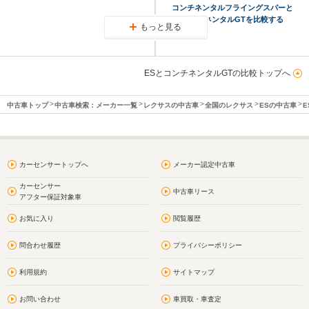
コンチネンタルフライングスパーと
コンチネンタルGTを比較する
もっと見る
ESとコンチネンタルGTの比較トップへ
中古車トップ
中古車検索：メーカー一覧
レクサスの中古車
全国のレクサス
ESの中古車
E
カーセンサートップへ
メーカー認定中古車
カーセンサー
中古車リース
アフター保証対象車
お気に入り
閲覧履歴
問合わせ履歴
プライバシーポリシー
利用規約
サイトマップ
お問い合わせ
車買取・車査定