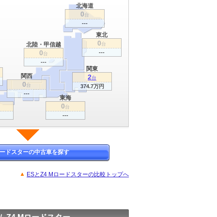
北海道
0
台
---
東北
0
北陸・甲信越
台
0
---
台
---
関東
関西
2
台
0
台
374.7万円
---
東海
0
台
---
Mロードスターの中古車を探す
ESとZ4 Mロードスターの比較トップへ