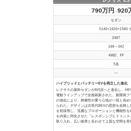
レクサス ES
790万円
92
～
セダン
5140×1920×1560 
2487
189～342
4WD、FF
5名
---
ハイブリッドとバッテリーEVを両立した進化
レクサスの基幹セダンが8代目へと進化し、HE
電動ラインアップで全面刷新された。新開発プ
の強化により、静粛性や乗り心地が一段と高め
られた。デザインは次世代BEVの思想を反映した「Provo
を初採用し、流麗なプロポーションと機能性を
を内装に同化させた「レスポンシブヒドゥンス
取り入れ、広い後席と合わせて上質な空間を実現し