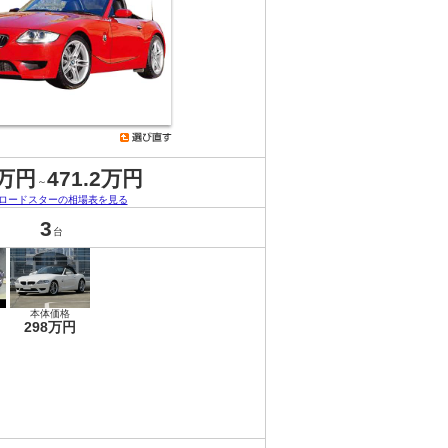
8万円
471.2万円
～
 Mロードスターの相場表を見る
3
台
本体価格
298万円