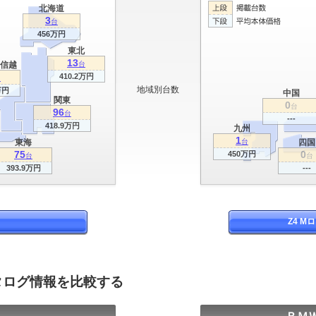
北海道
3
台
456万円
東北
13
信越
台
410.2万円
台
地域別台数
万円
中国
関東
0
台
96
台
---
418.9万円
九州
1
東海
台
四国
75
0
450万円
台
台
393.9万円
---
Z4 
カタログ情報を比較する