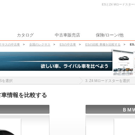
ESとZ4 Mロードスター
カタログ
中古車販売店
保険/ローン/他
クサスの中古車
>
全国のレクサス
>
ESの中古車
>
ESの比較 車種を比較する
>
E
 ESを選択
3. Z4 Mロードスターを選択
中古車情報を比較する
ＢＭＷ