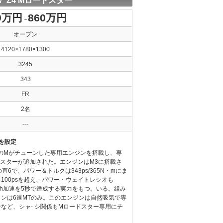
 Z4 Mロードスター
9万円
860万円
～
オープン
4120×1780×1300
3245
343
FR
2名
---
を設定
のMがチューンした専用エンジンを搭載し、専
スターが追加された。エンジンはM3に搭載さ
6で、パワー＆トルクは343ps/365N・mにま
100psを超え、パワー・ウェイトレシオも
00km/h加速を5秒で達成する実力をもつ。いる。組み
ンは6速MTのみ。このエンジンは自然吸気で専
など、シャ- シ関係もMロードスター専用にチ