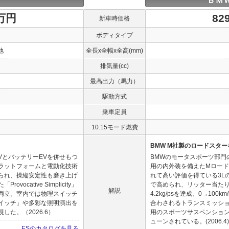
ＢＭＷ
0万円
82
新車時価格
ボディタイプ
他
全長x全幅x全高(mm)
排気量(cc)
最高出力（馬力）
駆動方式
乗車定員
10.15モード燃費
BMW M社製のロードスター
VとバッテリーEVを併せもつ
BMWのモータスポーツ部門
ラットフォームと電動化技術
用の内外装を備えたMロード
られ、操縦安定性も磨き上げ
れて高い評価を得ている3Lの直
cative Simplicity」
で高められ、リッター当たり
解説
両立。室内では物理スイッチ
4.2kg/psを達成、0→1
イッチ」や多彩な照明演出を
合わされるトランスミッショ
た。（2026.6）
用のスポーツサスペンション
ューンされている。(2006.4)
ESのカタログを見る