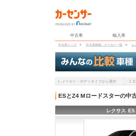
中古車
輸入車
中古車トップ
>
中古車検索：メーカー一覧
>
レ
1. メーカー・ボディタイプから選択
2.
ESとZ4 Mロードスターの
レクサス ES