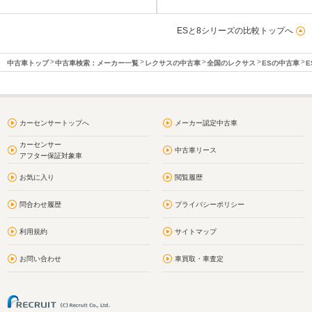
ESと8シリーズの比較トップへ
中古車トップ
中古車検索：メーカー一覧
レクサスの中古車
全国のレクサス
ESの中古車
E
カーセンサートップへ
メーカー認定中古車
カーセンサー
中古車リース
アフター保証対象車
お気に入り
閲覧履歴
問合わせ履歴
プライバシーポリシー
利用規約
サイトマップ
お問い合わせ
車買取・車査定