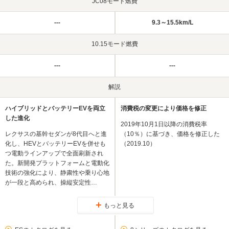
JC08モード燃費
---
9.3～15.5km/L
10.15モード燃費
---
---
解説
ハイブリッドとバッテリーEVを両立
消費税の変更により価格を修正
した進化
2019年10月1日以降の消費税率
レクサスの基幹セダンが8代目へと進
（10％）に基づき、価格を修正した
化し、HEVとバッテリーEVを併せも
（2019.10）
つ電動ラインアップで全面刷新され
た。新開発プラットフォームと電動化
技術の強化により、静粛性や乗り心地
が一段と高められ、操縦安定性…
もっと見る