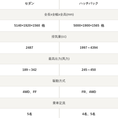
セダン
ハッチバック
全長x全幅x全高(mm)
5140×1920×1560 他
5000×1900×1565 他
排気量(cc)
2487
1997～4394
最高出力(馬力)
189～342
245～450
駆動方式
4WD、FF
FR、4WD
乗車定員
5名
4名、5名