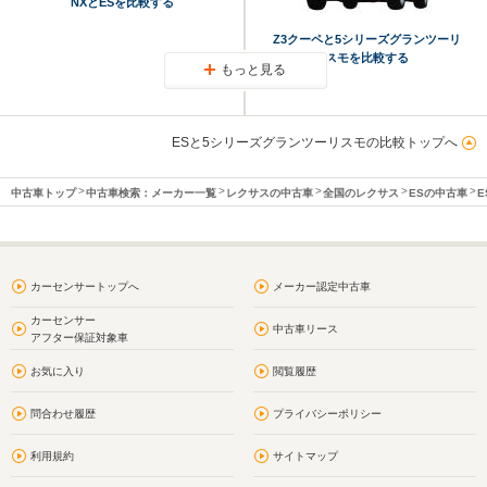
NXとESを比較する
Z3クーペと5シリーズグランツーリ
スモを比較する
もっと見る
ESと5シリーズグランツーリスモの比較トップへ
中古車トップ
中古車検索：メーカー一覧
レクサスの中古車
全国のレクサス
ESの中古車
E
カーセンサートップへ
メーカー認定中古車
カーセンサー
中古車リース
アフター保証対象車
お気に入り
閲覧履歴
問合わせ履歴
プライバシーポリシー
利用規約
サイトマップ