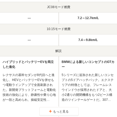
JC08モード燃費
---
7.2～12.7km/L
10.15モード燃費
---
7.4～9.8km/L
解説
ハイブリッドとバッテリーEVを両立
BMWによる新しいコンセプトのGTカ
した進化
ー
レクサスの基幹セダンが8代目へと進
5シリーズに追加された新しいコンセ
化し、HEVとバッテリーEVを併せも
プトの5ドアハッチバック。エクステ
つ電動ラインアップで全面刷新され
リアの特徴としては、フレームレス
た。新開発プラットフォームと電動化
ウインドウが採用されたドアと、大
技術の強化により、静粛性や乗り心地
小2通りの開閉機構をもつ2ピース構
が一段と高められ、操縦安定性…
造のツインテールゲートだ。307…
もっと見る