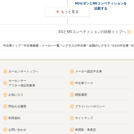
M3セダンとM5コンペティションを
比較する
もっと見る
ESとM5コンペティションの比較トップへ
中古車トップ
中古車検索：メーカー一覧
レクサスの中古車
全国のレクサス
ESの中古車
E
カーセンサートップへ
メーカー認定中古車
カーセンサー
中古車リース
アフター保証対象車
お気に入り
閲覧履歴
問合わせ履歴
プライバシーポリシー
利用規約
サイトマップ
お問い合わせ
車買取・車査定