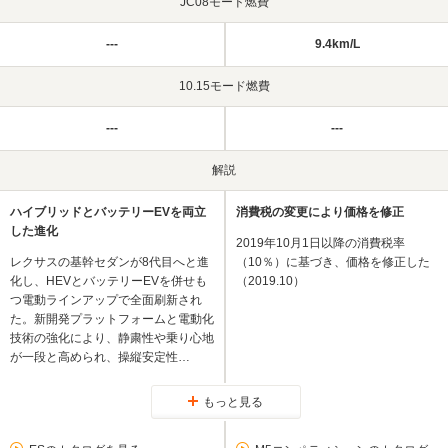
JC08モード燃費
---
9.4km/L
10.15モード燃費
---
---
解説
ハイブリッドとバッテリーEVを両立
消費税の変更により価格を修正
した進化
2019年10月1日以降の消費税率
レクサスの基幹セダンが8代目へと進
（10％）に基づき、価格を修正した
化し、HEVとバッテリーEVを併せも
（2019.10）
つ電動ラインアップで全面刷新され
た。新開発プラットフォームと電動化
技術の強化により、静粛性や乗り心地
が一段と高められ、操縦安定性…
もっと見る