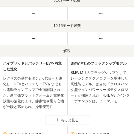
JC08モード燃費
---
---
10.15モード燃費
---
---
解説
ハイブリッドとバッテリーEVを両立
BMW M社のフラッグシップモデル
した進化
BMW M社のフラッグシップとして、
レクサスの基幹セダンが8代目へと進
レーシングテクノロジーを駆使した
化し、HEVとバッテリーEVを併せも
高性能モデル。独自の「クロスバン
つ電動ラインアップで全面刷新され
ク型ツインパワーターボテクノロジ
た。新開発プラットフォームと電動化
ー」が採用された、4.4L V8ツインタ
技術の強化により、静粛性や乗り心地
ーボエンジンは、ノーマルモ…
が一段と高められ、操縦安定性…
もっと見る