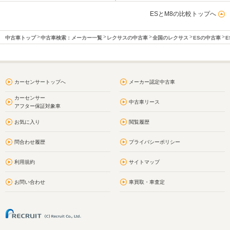
ESとM8の比較トップへ
中古車トップ
中古車検索：メーカー一覧
レクサスの中古車
全国のレクサス
ESの中古車
E
カーセンサートップへ
メーカー認定中古車
カーセンサー
中古車リース
アフター保証対象車
お気に入り
閲覧履歴
問合わせ履歴
プライバシーポリシー
利用規約
サイトマップ
お問い合わせ
車買取・車査定