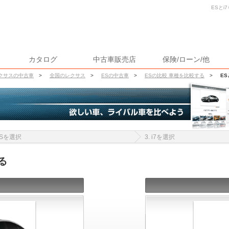
ESとi
カタログ
中古車販売店
保険/ローン/他
クサスの中古車
>
全国のレクサス
>
ESの中古車
>
ESの比較 車種を比較する
>
ES
 ESを選択
3. i7を選択
る