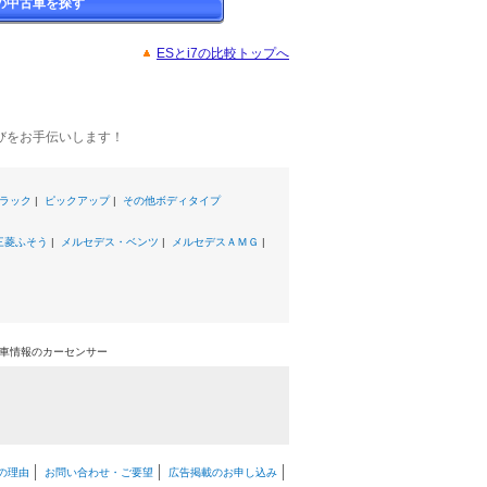
7の中古車を探す
ESとi7の比較トップへ
びをお手伝いします！
ラック
|
ピックアップ
|
その他ボディタイプ
三菱ふそう
|
メルセデス・ベンツ
|
メルセデスＡＭＧ
|
中古車情報のカーセンサー
の理由
お問い合わせ・ご要望
広告掲載のお申し込み