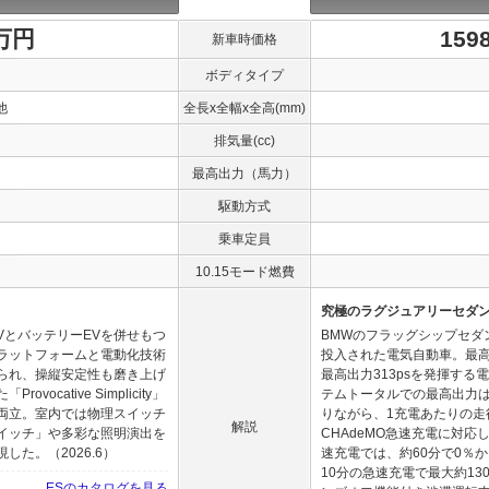
0万円
159
新車時価格
ボディタイプ
他
全長x全幅x全高(mm)
排気量(cc)
最高出力（馬力）
駆動方式
乗車定員
10.15モード燃費
究極のラグジュアリーセダ
VとバッテリーEVを併せもつ
BMWのフラッグシップセダ
ラットフォームと電動化技術
投入された電気自動車。最高
られ、操縦安定性も磨き上げ
最高出力313psを発揮す
cative Simplicity」
テムトータルでの最高出力は54
両立。室内では物理スイッチ
りながら、1充電あたりの走
解説
イッチ」や多彩な照明演出を
CHAdeMO急速充電に対
た。（2026.6）
速充電では、約60分で0％
10分の急速充電で最大約1
ESのカタログを見る