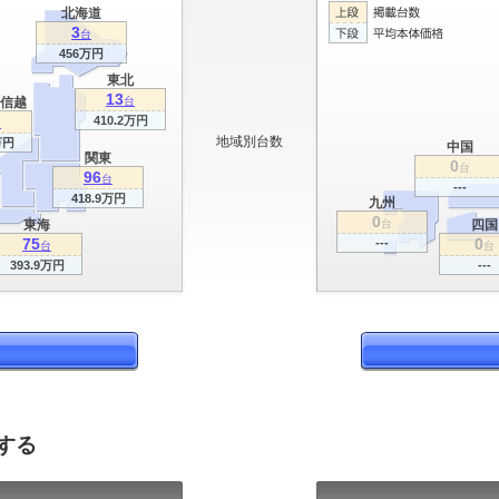
北海道
3
台
456万円
東北
13
信越
台
410.2万円
台
地域別台数
万円
中国
関東
0
台
96
台
---
418.9万円
九州
0
東海
台
四国
75
0
---
台
台
393.9万円
---
する