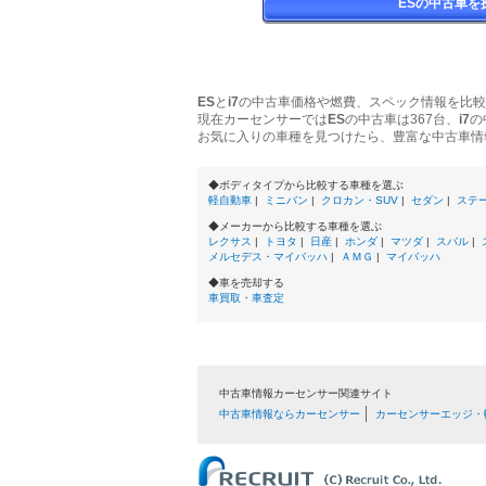
ESの中古車を
ES
と
i7
の中古車価格や燃費、スペック情報を比較
現在カーセンサーでは
ES
の中古車は367台、
i7
の
お気に入りの車種を見つけたら、豊富な中古車情
◆ボディタイプから比較する車種を選ぶ
軽自動車
|
ミニバン
|
クロカン・SUV
|
セダン
|
ステ
◆メーカーから比較する車種を選ぶ
レクサス
|
トヨタ
|
日産
|
ホンダ
|
マツダ
|
スバル
|
メルセデス・マイバッハ
|
ＡＭＧ
|
マイバッハ
◆車を売却する
車買取・車査定
中古車情報カーセンサー関連サイト
中古車情報ならカーセンサー
カーセンサーエッジ・