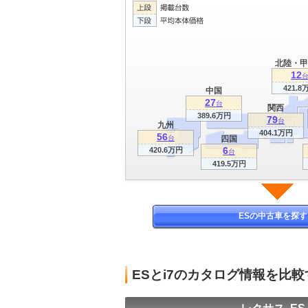
北陸・甲
12
421.8
中国
27
台
関西
389.6万円
79
台
九州
404.1万円
56
台
四国
6
420.6万円
台
419.5万円
ESの中古車を探す
ESとi7のカタログ情報を比較