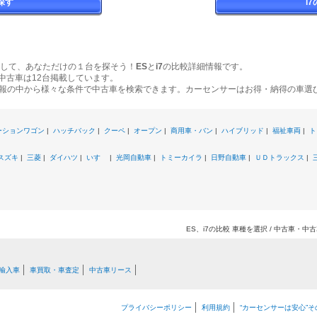
探す
i
して、あなただけの１台を探そう！
ES
と
i7
の比較詳細情報です。
中古車は12台掲載しています。
報の中から様々な条件で中古車を検索できます。カーセンサーはお得・納得の車選
ーションワゴン
|
ハッチバック
|
クーペ
|
オープン
|
商用車・バン
|
ハイブリッド
|
福祉車両
|
ト
スズキ
|
三菱
|
ダイハツ
|
いすゞ
|
光岡自動車
|
トミーカイラ
|
日野自動車
|
ＵＤトラックス
|
ES、i7の比較 車種を選択 / 中古車・
輸入車
車買取・車査定
中古車リース
プライバシーポリシー
利用規約
“カーセンサーは安心”そ