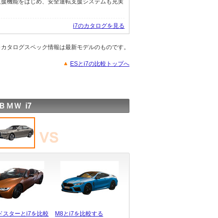
支援機能をはじめ、安全運転支援システムも充実
i7のカタログを見る
※カタログスペック情報は最新モデルのものです。
ESとi7の比較トップへ
ＢＭＷ i7
ドスターとi7を比較
M8とi7を比較する