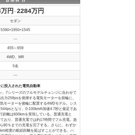
ＢＭＷ i7
8万円
2284万円
～
セダン
5390×1950×1545
---
455～659
4WD、MR
5名
---
ンに投入された電気自動車
ン、7シリーズのフルモデルチェンジに合わせて
出力258psを発揮する電気モーターを前輪に、
る電気モーターを後輪に配置する4WDモデル。シス
4psとなり、0-100km/h加速4.7秒と俊足であ
行距離は600kmを実現している。普通充電と
応しており、普通充電では約17時間でフル充電。急
から80％までの充電を完了する。さらに、わずか
30km程度の航続距離を延ばすことができる。ハ