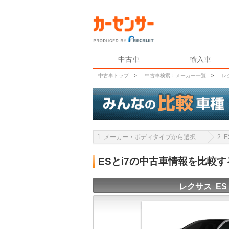
中古車
輸入車
中古車トップ
>
中古車検索：メーカー一覧
>
レ
1. メーカー・ボディタイプから選択
2.
ESとi7の中古車情報を比較す
レクサス ES