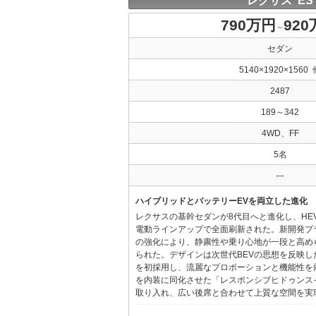
レクサス ES
790万円
92
～
セダン
5140×1920×1560 
2487
189～342
4WD、FF
5名
---
ハイブリッドとバッテリーEVを両立した進化
レクサスの基幹セダンが8代目へと進化し、HE
電動ラインアップで全面刷新された。新開発プ
の強化により、静粛性や乗り心地が一段と高め
られた。デザインは次世代BEVの思想を反映した「Provo
を初採用し、流麗なプロポーションと機能性を
を内装に同化させた「レスポンシブヒドゥンス
取り入れ、広い後席と合わせて上質な空間を実現し