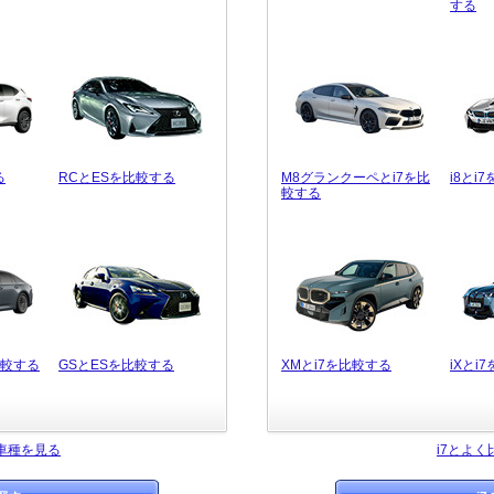
する
る
RCとESを比較する
M8グランクーペとi7を比
i8とi
較する
比較する
GSとESを比較する
XMとi7を比較する
iXとi
車種を見る
i7とよ