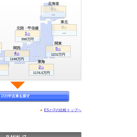
北海道
0
台
---
東北
0
北陸・甲信越
台
1
---
台
998万円
関東
関西
5
台
4
台
1232万円
1248万円
東海
2
台
1176.5万円
i7の中古車を探す
ESとi7の比較トップへ