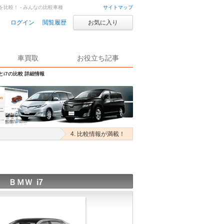
7を比較！ - みんなの比較車種
サイトマップ
ログイン
閲覧履歴
お気に入り
車買取
お役立ち記事
とi7の比較 詳細情報
4. 比較情報が満載！
ＢＭＷ i7