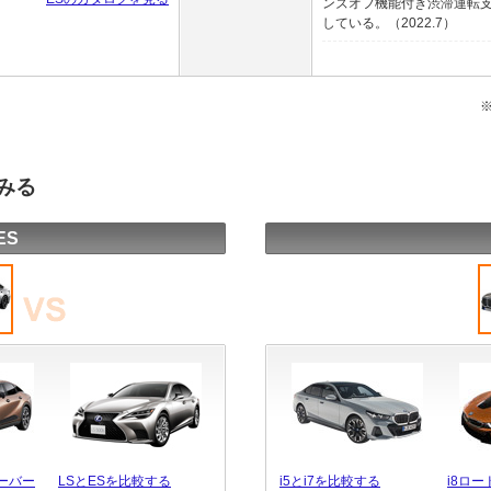
ンズオフ機能付き渋滞運転
している。（2022.7）
みる
ES
ーバー
LSとESを比較する
i5とi7を比較する
i8ロー