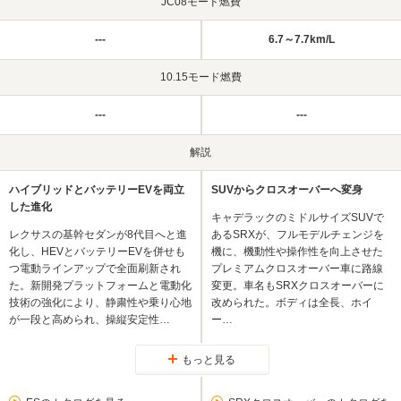
JC08モード燃費
---
6.7～7.7km/L
10.15モード燃費
---
---
解説
ハイブリッドとバッテリーEVを両立
SUVからクロスオーバーへ変身
した進化
キャデラックのミドルサイズSUVで
レクサスの基幹セダンが8代目へと進
あるSRXが、フルモデルチェンジを
化し、HEVとバッテリーEVを併せも
機に、機動性や操作性を向上させた
つ電動ラインアップで全面刷新され
プレミアムクロスオーバー車に路線
た。新開発プラットフォームと電動化
変更。車名もSRXクロスオーバーに
技術の強化により、静粛性や乗り心地
改められた。ボディは全長、ホイ
が一段と高められ、操縦安定性…
ー…
もっと見る