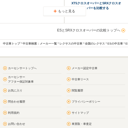
XT5クロスオーバーとSRXクロスオ
ーバーを比較する
もっと見る
ESとSRXクロスオーバーの比較トップへ
中古車トップ
中古車検索：メーカー一覧
レクサスの中古車
全国のレクサス
ESの中古車
E
カーセンサートップへ
メーカー認定中古車
カーセンサー
中古車リース
アフター保証対象車
お気に入り
閲覧履歴
問合わせ履歴
プライバシーポリシー
利用規約
サイトマップ
お問い合わせ
車買取・車査定