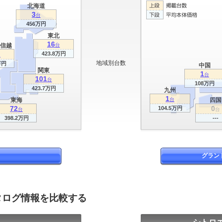
北海道
3
台
456万円
東北
16
信越
台
423.8万円
台
地域別台数
万円
中国
関東
1
台
101
台
108万円
423.7万円
九州
1
東海
台
四国
72
0
104.5万円
台
台
398.2万円
---
グラン
タログ情報を比較する