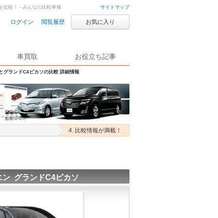
を比較！ - みんなの比較車種
サイトマップ
ログイン
閲覧履歴
お気に入り
車買取
お役立ち記事
SとグランドC4ピカソの比較 詳細情報
4. 比較情報が満載！
ン グランドC4ピカソ