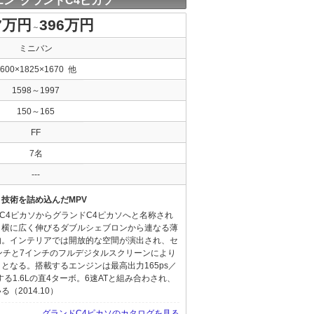
ン グランドC4ピカソ
7万円
396万円
～
ミニバン
4600×1825×1670 他
1598～1997
150～165
FF
7名
---
技術を詰め込んだMPV
。C4ピカソからグランドC4ピカソへと名称され
、横に広く伸びるダブルシェブロンから連なる薄
的。インテリアでは開放的な空間が演出され、セ
ンチと7インチのフルデジタルスクリーンにより
となる。搭載するエンジンは最高出力165ps／
する1.6Lの直4ターボ。6速ATと組み合わされ、
（2014.10）
グランドC4ピカソのカタログを見る