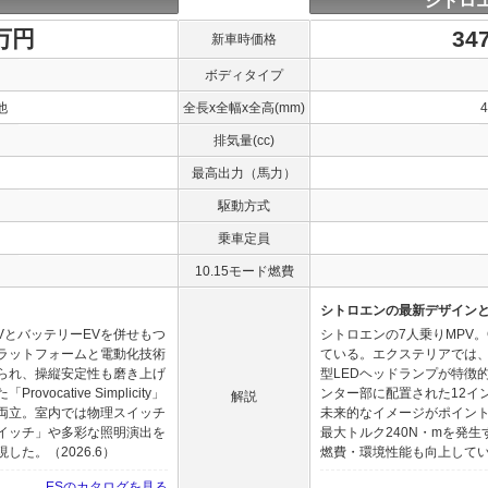
シトロエ
0万円
34
新車時価格
ボディタイプ
他
全長x全幅x全高(mm)
排気量(cc)
最高出力（馬力）
駆動方式
乗車定員
10.15モード燃費
シトロエンの最新デザインと
VとバッテリーEVを併せもつ
シトロエンの7人乗りMPV
ラットフォームと電動化技術
ている。エクステリアでは
られ、操縦安定性も磨き上げ
型LEDヘッドランプが特徴
cative Simplicity」
ンター部に配置された12イ
解説
両立。室内では物理スイッチ
未来的なイメージがポイント
イッチ」や多彩な照明演出を
最大トルク240N・mを発生
た。（2026.6）
燃費・環境性能も向上している
ESのカタログを見る