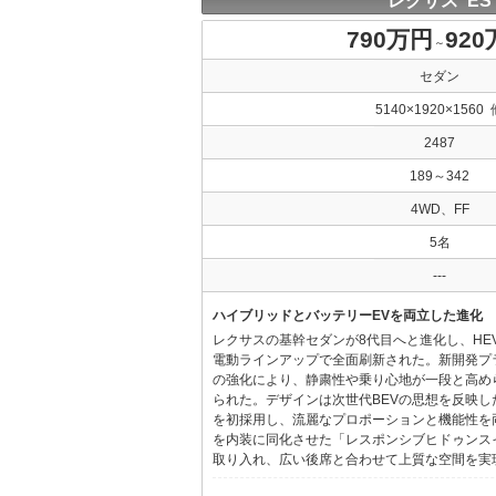
レクサス ES
790万円
92
～
セダン
5140×1920×1560 
2487
189～342
4WD、FF
5名
---
ハイブリッドとバッテリーEVを両立した進化
レクサスの基幹セダンが8代目へと進化し、HE
電動ラインアップで全面刷新された。新開発プ
の強化により、静粛性や乗り心地が一段と高め
られた。デザインは次世代BEVの思想を反映した「Provo
を初採用し、流麗なプロポーションと機能性を
を内装に同化させた「レスポンシブヒドゥンス
取り入れ、広い後席と合わせて上質な空間を実現し