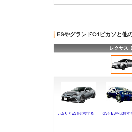
ESやグランドC4ピカソと他
レクサス 
カムリとESを比較する
GSとESを比較す