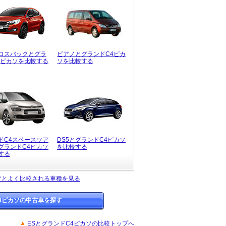
クロスバックとグラ
ビアノとグランドC4ピカ
4ピカソを比較する
ソを比較する
ドC4スペースツア
DS5とグランドC4ピカソ
グランドC4ピカソ
を比較する
する
ソとよく比較される車種を見る
4ピカソの中古車を探す
ESとグランドC4ピカソの比較トップへ