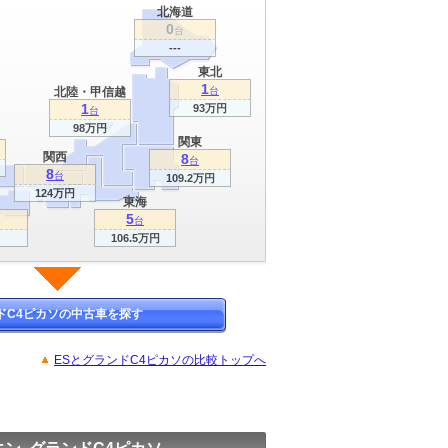
北海道
0
台
---
東北
1
北陸・甲信越
台
1
93万円
台
98万円
関東
関西
8
台
8
台
109.2万円
124万円
東海
5
台
106.5万円
ドC4ピカソの中古車を探す
ESとグランドC4ピカソの比較トップへ