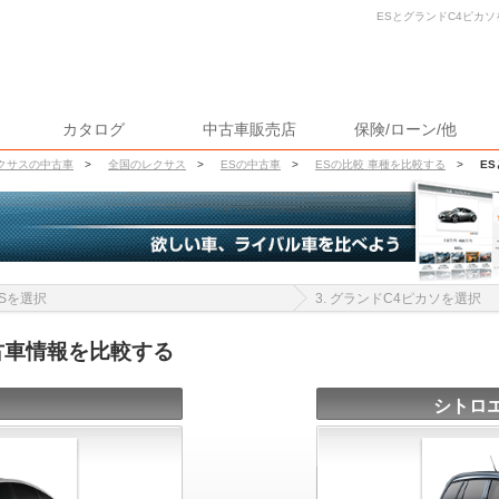
ESとグランドC4ピカソ
カタログ
中古車販売店
保険/ローン/他
クサスの中古車
>
全国のレクサス
>
ESの中古車
>
ESの比較 車種を比較する
>
E
 ESを選択
3. グランドC4ピカソを選択
古車情報を比較する
シトロエ