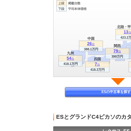
北陸・甲
13
423.2
中国
26
台
関西
388.1万円
79
台
九州
399万円
54
台
四国
7
418.1万円
台
418.3万円
ESの中古車を探す
ESとグランドC4ピカソのカ