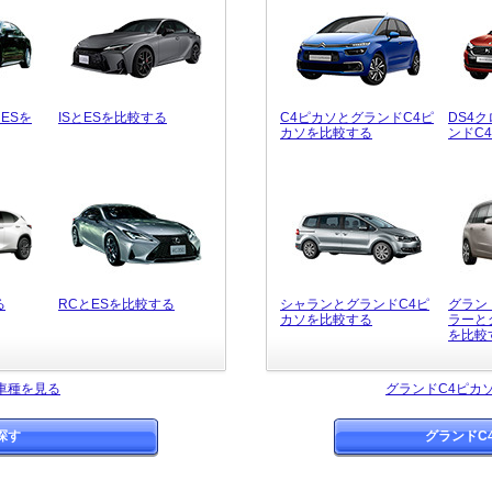
ESを
ISとESを比較する
C4ピカソとグランドC4ピ
DS4
カソを比較する
ンドC
る
RCとESを比較する
シャランとグランドC4ピ
グラン
カソを比較する
ラーと
を比較
車種を見る
グランドC4ピカ
探す
グランドC