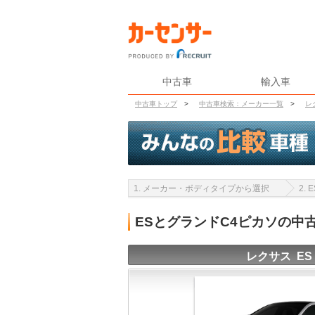
中古車
輸入車
中古車トップ
>
中古車検索：メーカー一覧
>
レ
1. メーカー・ボディタイプから選択
2.
ESとグランドC4ピカソの中
レクサス ES