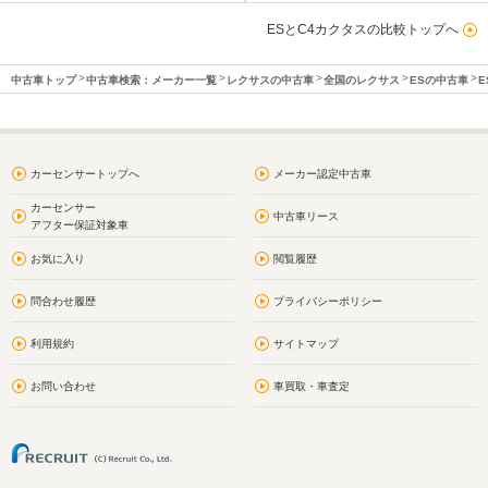
ESとC4カクタスの比較トップへ
中古車トップ
中古車検索：メーカー一覧
レクサスの中古車
全国のレクサス
ESの中古車
E
カーセンサートップへ
メーカー認定中古車
カーセンサー
中古車リース
アフター保証対象車
お気に入り
閲覧履歴
問合わせ履歴
プライバシーポリシー
利用規約
サイトマップ
お問い合わせ
車買取・車査定