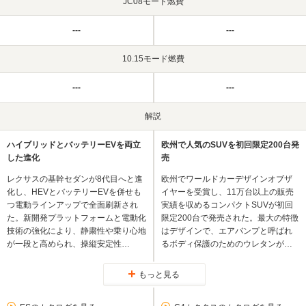
JC08モード燃費
---
---
10.15モード燃費
---
---
解説
ハイブリッドとバッテリーEVを両立
欧州で人気のSUVを初回限定200台発
した進化
売
レクサスの基幹セダンが8代目へと進
欧州でワールドカーデザインオブザ
化し、HEVとバッテリーEVを併せも
イヤーを受賞し、11万台以上の販売
つ電動ラインアップで全面刷新され
実績を収めるコンパクトSUVが初回
た。新開発プラットフォームと電動化
限定200台で発売された。最大の特徴
技術の強化により、静粛性や乗り心地
はデザインで、エアバンプと呼ばれ
が一段と高められ、操縦安定性…
るボディ保護のためのウレタンが…
もっと見る