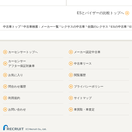
ESとパイザーの比較トップへ
中古車トップ
中古車検索：メーカー一覧
レクサスの中古車
全国のレクサス
ESの中古車
E
カーセンサートップへ
メーカー認定中古車
カーセンサー
中古車リース
アフター保証対象車
お気に入り
閲覧履歴
問合わせ履歴
プライバシーポリシー
利用規約
サイトマップ
お問い合わせ
車買取・車査定