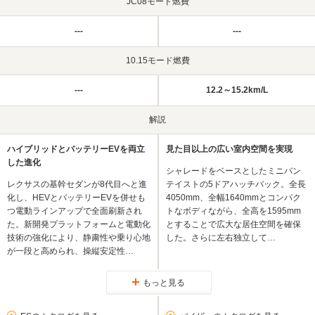
JC08モード燃費
---
---
10.15モード燃費
---
12.2～15.2km/L
解説
ハイブリッドとバッテリーEVを両立
見た目以上の広い室内空間を実現
した進化
シャレードをベースとしたミニバン
レクサスの基幹セダンが8代目へと進
テイストの5ドアハッチバック。全長
化し、HEVとバッテリーEVを併せも
4050mm、全幅1640mmとコンパク
つ電動ラインアップで全面刷新され
トなボディながら、全高を1595mm
た。新開発プラットフォームと電動化
とすることで広大な居住空間を確保
技術の強化により、静粛性や乗り心地
した。さらに左右独立して…
が一段と高められ、操縦安定性…
もっと見る