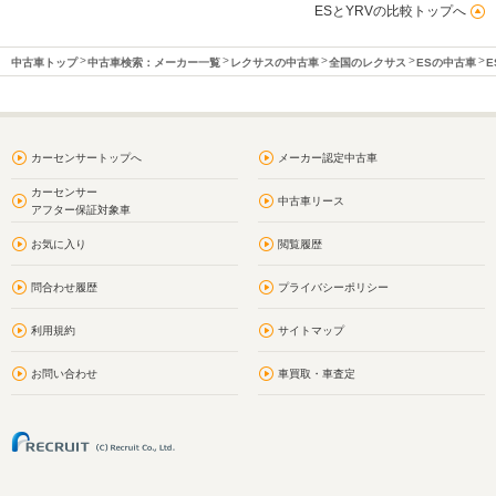
ESとYRVの比較トップへ
中古車トップ
中古車検索：メーカー一覧
レクサスの中古車
全国のレクサス
ESの中古車
E
カーセンサートップへ
メーカー認定中古車
カーセンサー
中古車リース
アフター保証対象車
お気に入り
閲覧履歴
問合わせ履歴
プライバシーポリシー
利用規約
サイトマップ
お問い合わせ
車買取・車査定