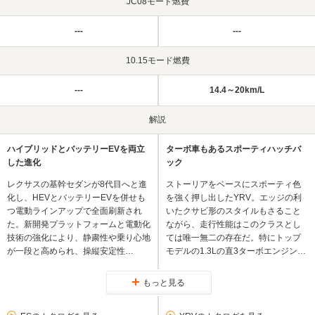
JC08モード燃費
---
---
10.15モード燃費
---
14.4～20km/L
解説
ハイブリッドとバッテリーEVを両立
ターボ車もあるスポーティハッチバ
した進化
ック
レクサスの基幹セダンが8代目へと進
ストーリアをベースにスポーティ色
化し、HEVとバッテリーEVを併せも
を強く押し出したYRV。エッジの利
つ電動ラインアップで全面刷新され
いたクサビ形のスタイルもさること
た。新開発プラットフォームと電動化
ながら、走行性能はこのクラスとし
技術の強化により、静粛性や乗り心地
ては唯一無二の存在だ。特にトップ
が一段と高められ、操縦安定性…
モデルの1.3Lの直3ターボエンジン…
もっと見る