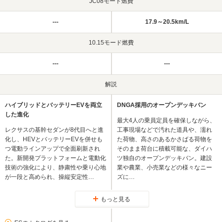
JC08モード燃費
---
17.9～20.5km/L
10.15モード燃費
---
---
解説
ハイブリッドとバッテリーEVを両立
DNGA採用のオープンデッキバン
した進化
最大4人の乗員定員を確保しながら、
レクサスの基幹セダンが8代目へと進
工事現場などで汚れた道具や、濡れ
化し、HEVとバッテリーEVを併せも
た荷物、高さのあるかさばる荷物を
つ電動ラインアップで全面刷新され
そのまま荷台に積載可能な、ダイハ
た。新開発プラットフォームと電動化
ツ独自のオープンデッキバン。建設
技術の強化により、静粛性や乗り心地
業や農業、小売業などの様々なニー
が一段と高められ、操縦安定性…
ズに…
もっと見る