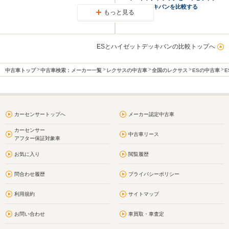
ッキバンを比較する
もっと見る
ESとハイゼットデッキバンの比較トップへ
中古車トップ
中古車検索：メーカー一覧
レクサスの中古車
全国のレクサス
ESの中古車
E
カーセンサートップへ
メーカー認定中古車
カーセンサー
中古車リース
アフター保証対象車
お気に入り
閲覧履歴
問合わせ履歴
プライバシーポリシー
利用規約
サイトマップ
お問い合わせ
車買取・車査定