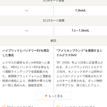
JC08モード燃費
---
7.3km/L
10.15モード燃費
---
7.1～7.3km/L
解説
ハイブリッドとバッテリーEVを両立
“アメリカンブランド”を表現するミ
した進化
ドルクラスSUV
レクサスの基幹セダンが8代目へと進
’07（H19）年より日本に正規導入さ
化し、HEVとバッテリーEVを併せも
れる、ダッジブランドのミドルクラ
つ電動ラインアップで全面刷新され
スSUV。モノコックボディは同年の
た。新開発プラットフォームと電動化
ニューヨークショーで発表されたチ
技術の強化により、静粛性や乗り心地
ェロキーと共有される。ダッジ独特
が一段と高められ、操縦安定性…
の十字グリル、張り出したフェン…
もっと見る