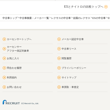
ESとナイトロの比較トップへ
中古車トップ
中古車検索：メーカー一覧
レクサスの中古車
全国のレクサス
ESの中古車
E
カーセンサートップへ
メーカー認定中古車
カーセンサー
中古車リース
アフター保証対象車
お気に入り
閲覧履歴
問合わせ履歴
プライバシーポリシー
利用規約
サイトマップ
お問い合わせ
車買取・車査定