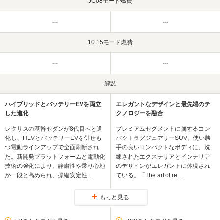
JC08モード燃費
---
---
10.15モード燃費
---
---
解説
ハイブリッドとバッテリーEVを両立
エレガントなデザインと最先端のテ
した進化
クノロジーを融合
レクサスの基幹セダンが8代目へと進
プレミアムセグメントに属するコン
化し、HEVとバッテリーEVを併せも
パクトラグジュアリーSUV。使い勝
つ電動ラインアップで全面刷新され
手の良いコンパクトなボディに、洗
た。新開発プラットフォームと電動化
練されたエクステリアとインテリア
技術の強化により、静粛性や乗り心地
のデザインがエレガントに体現され
が一段と高められ、操縦安定性…
ている。「The art of re…
もっと見る