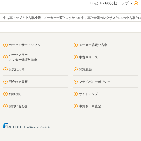
ESとDS3の比較トップへ
中古車トップ
中古車検索：メーカー一覧
レクサスの中古車
全国のレクサス
ESの中古車
E
カーセンサートップへ
メーカー認定中古車
カーセンサー
中古車リース
アフター保証対象車
お気に入り
閲覧履歴
問合わせ履歴
プライバシーポリシー
利用規約
サイトマップ
お問い合わせ
車買取・車査定