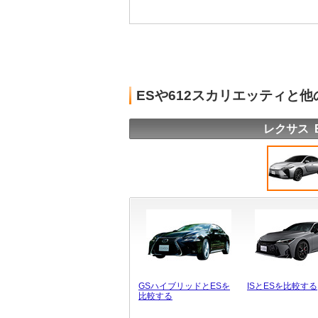
ESや612スカリエッティと
レクサス 
GSハイブリッドとESを
ISとESを比較する
比較する