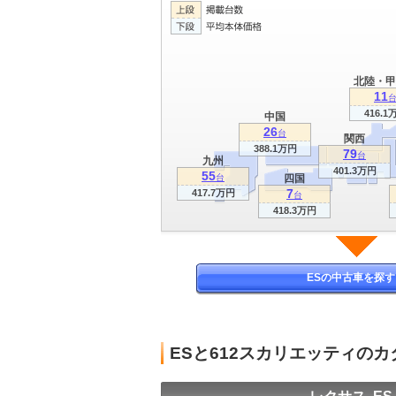
北陸・甲
11
416.1
中国
26
台
関西
388.1万円
79
台
九州
401.3万円
55
台
四国
7
417.7万円
台
418.3万円
ESの中古車を探す
ESと612スカリエッティの