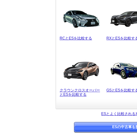
RCとESを比較する
RXとESを比較す
クラウンクロスオーバー
GSとESを比較す
とESを比較する
ESとよく比較される
ESの中古車を