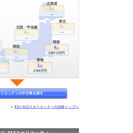
北海道
0
台
---
東北
0
北陸・甲信越
台
0
---
台
---
関東
関西
4
台
0
台
1397.5万円
---
東海
1
台
1700万円
スカリエッティの中古車を探す
ESと612スカリエッティの比較トップへ