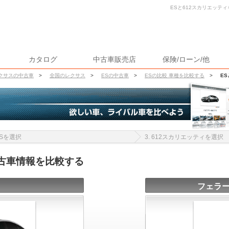
ESと612スカリエッティ
カタログ
中古車販売店
保険/ローン/他
クサスの中古車
>
全国のレクサス
>
ESの中古車
>
ESの比較 車種を比較する
>
E
 ESを選択
3. 612スカリエッティを選択
中古車情報を比較する
フェラー