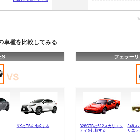
他の車種を比較してみる
ES
フェラーリ
NXとESを比較する
328GTBと612スカリエッ
348ス
ティを比較する
リエッ