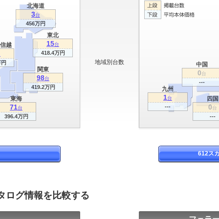
北海道
3
台
456万円
東北
15
信越
台
418.4万円
台
地域別台数
万円
中国
関東
0
台
98
台
---
419.2万円
九州
1
東海
台
四国
71
0
---
台
台
396.4万円
---
612
カタログ情報を比較する