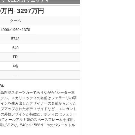
リ 612スカリエッティ
0万円
3297万円
～
クーペ
4900×1960×1370
5748
540
FR
4名
---
デル
する高性能スポーツカーでありながら4シーター車
モデル。スカリエッティの名前はフェラーリの草
ザインを生み出したデザイナーの名前からとった
イプアップされたボディサイドなど、エレガント
ジの外観デザインが特徴だ。ボディにはフェラー
めてオールアルミ製のスペースフレームを採用。
じV12で、540ps／588N・mのパワー＆トル