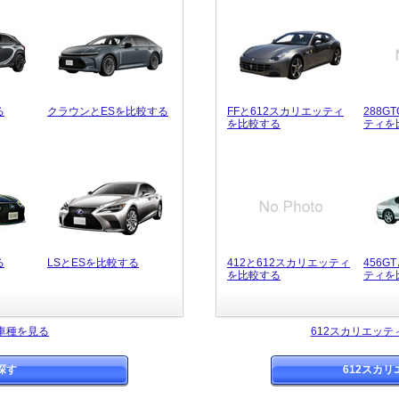
る
クラウンとESを比較する
FFと612スカリエッティ
288G
を比較する
ティを
る
LSとESを比較する
412と612スカリエッティ
456G
を比較する
ティを
車種を見る
612スカリエッ
探す
612スカ