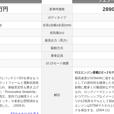
フェラー
0万円
289
新車時価格
ボディタイプ
他
全長x全幅x全高(mm)
排気量(cc)
最高出力（馬力）
駆動方式
乗車定員
10.15モード燃費
V12エンジン搭載の2＋2モ
VとバッテリーEVを併せもつ
最高速度が315km/hに達
ラットフォームと電動化技術
としての居住性を確保した
られ、操縦安定性も磨き上げ
創期に数多くの魅惑的なデ
cative Simplicity」
もの。ロングノーズとシェ
解説
両立。室内では物理スイッチ
かつアグレッシブなイメー
イッチ」や多彩な照明演出を
リの12気筒モデルとして初
た。（2026.6）
エンジンは575Mマラネロと同
クを発生する。(2004.11)
ESのカタログを見る