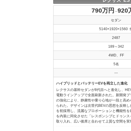
レクサス ES
790万円
92
～
セダン
5140×1920×1560 
2487
189～342
4WD、FF
5名
---
ハイブリッドとバッテリーEVを両立した進化
レクサスの基幹セダンが8代目へと進化し、HE
電動ラインアップで全面刷新された。新開発プ
の強化により、静粛性や乗り心地が一段と高め
られた。デザインは次世代BEVの思想を反映した「Provo
を初採用し、流麗なプロポーションと機能性を
を内装に同化させた「レスポンシブヒドゥンス
取り入れ、広い後席と合わせて上質な空間を実現し