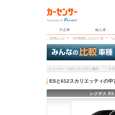
中古車
輸入車
中古車トップ
>
中古車検索：メーカー一覧
>
レ
1. メーカー・ボディタイプから選択
2.
ESと612スカリエッティの
レクサス ES