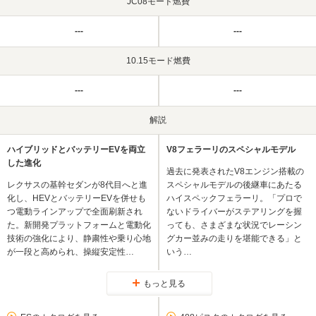
JC08モード燃費
---
---
10.15モード燃費
---
---
解説
ハイブリッドとバッテリーEVを両立
V8フェラーリのスペシャルモデル
した進化
過去に発表されたV8エンジン搭載の
レクサスの基幹セダンが8代目へと進
スペシャルモデルの後継車にあたる
化し、HEVとバッテリーEVを併せも
ハイスペックフェラーリ。「プロで
つ電動ラインアップで全面刷新され
ないドライバーがステアリングを握
た。新開発プラットフォームと電動化
っても、さまざまな状況でレーシン
技術の強化により、静粛性や乗り心地
グカー並みの走りを堪能できる」と
が一段と高められ、操縦安定性…
いう…
もっと見る