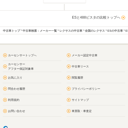
ESと488ピスタの比較トップへ
中古車トップ
中古車検索：メーカー一覧
レクサスの中古車
全国のレクサス
ESの中古車
E
カーセンサートップへ
メーカー認定中古車
カーセンサー
中古車リース
アフター保証対象車
お気に入り
閲覧履歴
問合わせ履歴
プライバシーポリシー
利用規約
サイトマップ
お問い合わせ
車買取・車査定