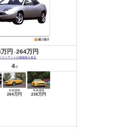
8万円
264万円
～
ペフィアットの相場表を見る
4
台
本体価格
本体価格
264万円
238万円