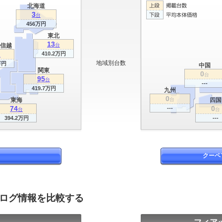
北海道
3
台
456万円
東北
13
信越
台
410.2万円
台
地域別台数
万円
中国
関東
0
台
95
台
---
419.7万円
九州
0
東海
台
四国
74
0
---
台
台
394.2万円
---
クーペ
タログ情報を比較する