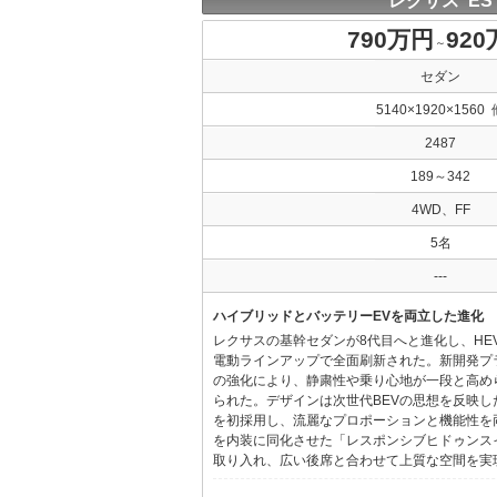
レクサス ES
790万円
92
～
セダン
5140×1920×1560 
2487
189～342
4WD、FF
5名
---
ハイブリッドとバッテリーEVを両立した進化
レクサスの基幹セダンが8代目へと進化し、HE
電動ラインアップで全面刷新された。新開発プ
の強化により、静粛性や乗り心地が一段と高め
られた。デザインは次世代BEVの思想を反映した「Provo
を初採用し、流麗なプロポーションと機能性を
を内装に同化させた「レスポンシブヒドゥンス
取り入れ、広い後席と合わせて上質な空間を実現し