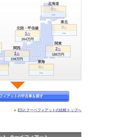
北海道
0
台
---
東北
0
北陸・甲信越
台
1
---
台
264万円
関東
関西
2
台
1
台
188万円
238万円
東海
0
台
---
フィアットの中古車を探す
ESとクーペフィアットの比較トップへ