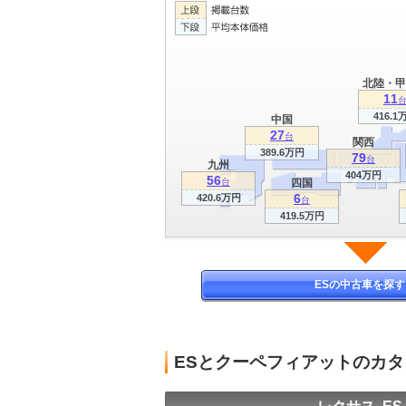
北陸・甲
11
416.1
中国
27
台
関西
389.6万円
79
台
九州
404万円
56
台
四国
6
420.6万円
台
419.5万円
ESの中古車を探す
ESとクーペフィアットのカ