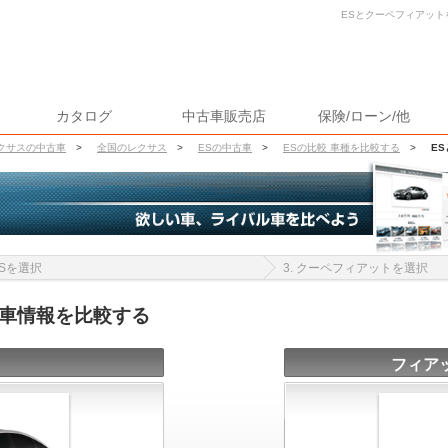
ESとクーペフィアット
カタログ
中古車販売店
保険/ローン/他
クサスの中古車
>
全国のレクサス
>
ESの中古車
>
ESの比較 車種を比較する
>
E
 ESを選択
3. クーペフィアットを選択
古車情報を比較する
フィア