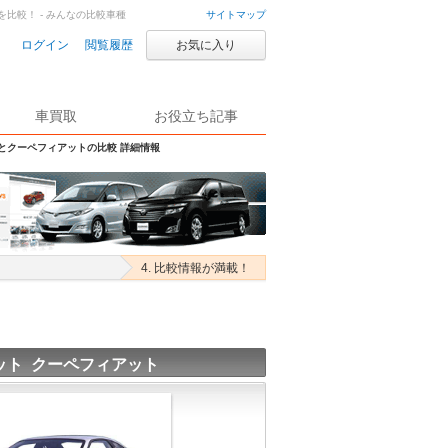
を比較！ - みんなの比較車種
サイトマップ
ログイン
閲覧履歴
お気に入り
車買取
お役立ち記事
Sとクーペフィアットの比較 詳細情報
4. 比較情報が満載！
ット クーペフィアット