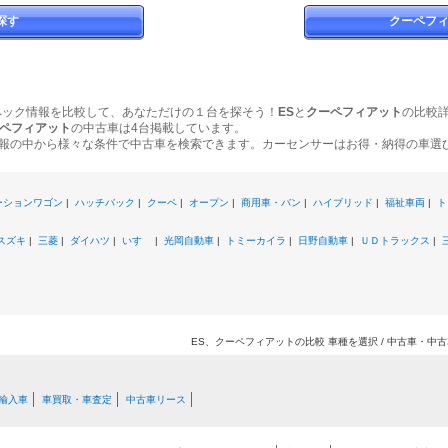
探す
クーペフ
ペック情報を比較して、あなただけの１台を探そう！
ES
と
クーペフィアット
の比較
ペフィアット
の中古車は4台掲載しています。
報の中から様々な条件で中古車を検索できます。カーセンサーはお得・納得の車選
ーションワゴン
|
ハッチバック
|
クーペ
|
オープン
|
商用車・バン
|
ハイブリッド
|
福祉車両
|
ト
スズキ
|
三菱
|
ダイハツ
|
いすゞ
|
光岡自動車
|
トミーカイラ
|
日野自動車
|
ＵＤトラックス
|
ES、クーペフィアットの比較 車種を選択 / 中古車・中
輸入車
車買取・車査定
中古車リース