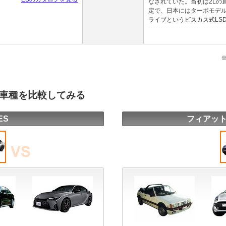
なされていた。当初は2Lの直
定で、日本にはターボモデ
ライブというビスカス式LSD
の車種を比較してみる
ES
フィアット