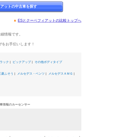
ィアットの中古車を探す
ESとクーペフィアットの比較トップへ
詳細情報です。
びをお手伝いします！
ラック
|
ピックアップ
|
その他ボディタイプ
三菱ふそう
|
メルセデス・ベンツ
|
メルセデスＡＭＧ
|
古車情報のカーセンサー