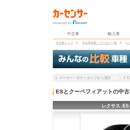
中古車
輸入車
中古車トップ
>
中古車検索：メーカー一覧
>
レ
1. メーカー・ボディタイプから選択
2.
ESとクーペフィアットの中
レクサス ES