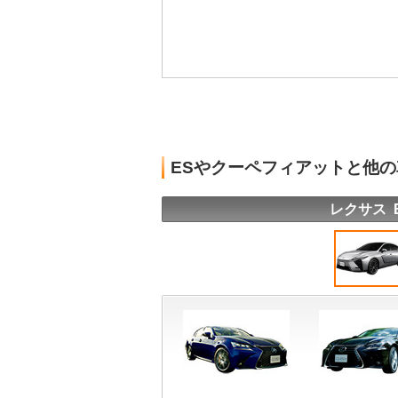
ESやクーペフィアットと他
レクサス 