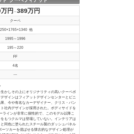
ット クーペフィアット
0万円
389万円
～
クーペ
4250×1765×1340 他
1995～1996
195～220
FF
4名
---
ペ
を生かしその上にオリジナリティの高いクーペボ
アデザインはフィアットデザインセンターとピニ
結果、今や有名なカーデザイナー、クリス・バン
ット社内デザインが採用された。ボディサイドを
ターラインが非常に個性的で、このモデル以降こ
ンをもつクルマは登場していない。インテリアは
ィと同色に塗られたスチール製のダッシュパネル
スポーツカーを偲ばせる懐古的なデザイン処理が