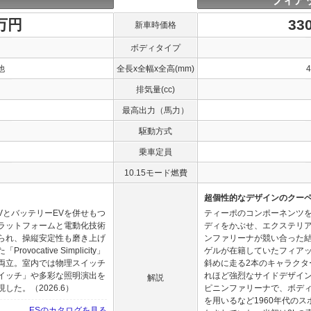
フィア
0万円
33
新車時価格
ボディタイプ
他
全長x全幅x全高(mm)
排気量(cc)
最高出力（馬力）
駆動方式
乗車定員
10.15モード燃費
超個性的なデザインのクー
VとバッテリーEVを併せもつ
ティーポのコンポーネンツ
ラットフォームと電動化技術
ディをかぶせ、エクステリ
られ、操縦安定性も磨き上げ
ンファリーナが競い合った
cative Simplicity」
ゲルが在籍していたフィア
両立。室内では物理スイッチ
斜めに走る2本のキャラク
イッチ」や多彩な照明演出を
れほど強烈なサイドデザイ
解説
た。（2026.6）
ピニンファリーナで、ボデ
を用いるなど1960年代の
ESのカタログを見る