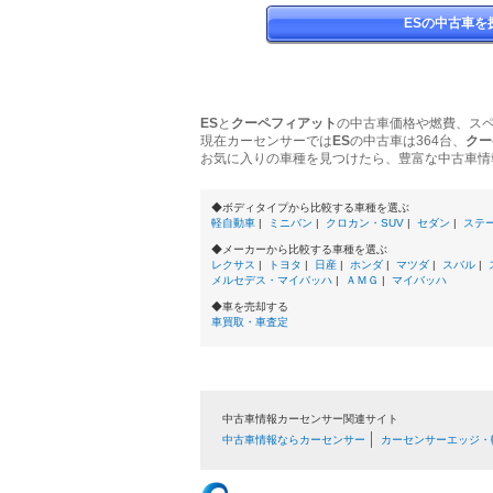
ESの中古車を
ES
と
クーペフィアット
の中古車価格や燃費、ス
現在カーセンサーでは
ES
の中古車は364台、
クー
お気に入りの車種を見つけたら、豊富な中古車情
◆ボディタイプから比較する車種を選ぶ
軽自動車
|
ミニバン
|
クロカン・SUV
|
セダン
|
ステ
◆メーカーから比較する車種を選ぶ
レクサス
|
トヨタ
|
日産
|
ホンダ
|
マツダ
|
スバル
|
メルセデス・マイバッハ
|
ＡＭＧ
|
マイバッハ
◆車を売却する
車買取・車査定
中古車情報カーセンサー関連サイト
中古車情報ならカーセンサー
カーセンサーエッジ・