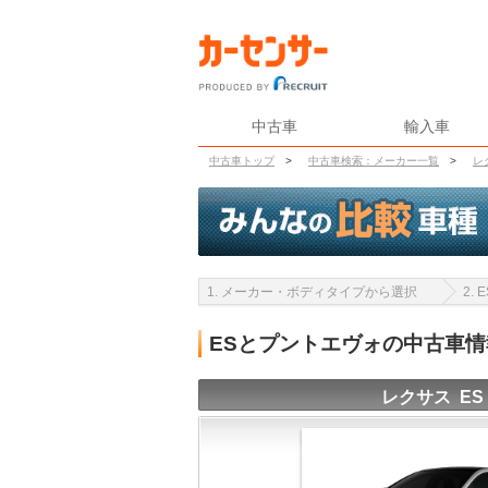
中古車
輸入車
中古車トップ
>
中古車検索：メーカー一覧
>
レ
1. メーカー・ボディタイプから選択
2.
ESとプントエヴォの中古車
レクサス ES