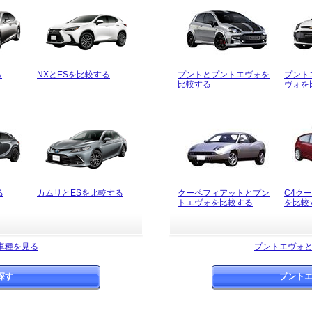
る
NXとESを比較する
プントとプントエヴォを
プント
比較する
ヴォを
る
カムリとESを比較する
クーペフィアットとプン
C4ク
トエヴォを比較する
を比較
車種を見る
プントエヴォ
探す
プント