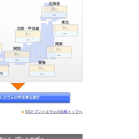
北海道
0
台
---
東北
0
北陸・甲信越
台
0
---
台
---
関東
関西
0
台
0
台
---
---
東海
0
台
万円
---
トエヴォの中古車を探す
ESとプントエヴォの比較トップへ