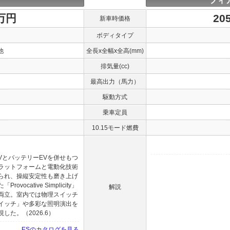
フィ
0万円
20
新車時価格
ボディタイプ
他
全長x全幅x全高(mm)
排気量(cc)
最高出力（馬力）
駆動方式
乗車定員
10.15モード燃費
VとバッテリーEVを併せもつ
ラットフォームと電動化技術
られ、操縦安定性も磨き上げ
cative Simplicity」
解説
両立。室内では物理スイッチ
イッチ」や多彩な照明演出を
た。（2026.6）
ESのカタログを見る