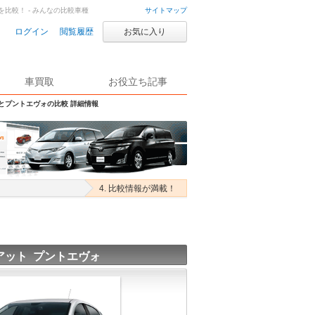
を比較！ - みんなの比較車種
サイトマップ
ログイン
閲覧履歴
お気に入り
車買取
お役立ち記事
Sとプントエヴォの比較 詳細情報
4. 比較情報が満載！
アット プントエヴォ