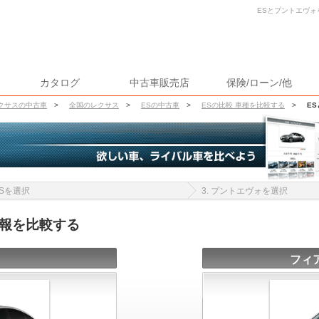
ESとプントエヴォ
カタログ
中古車販売店
保険/ローン/他
クサスの中古車
>
全国のレクサス
>
ESの中古車
>
ESの比較 車種を比較する
>
E
 ESを選択
3. プントエヴォを選択
情報を比較する
フィ