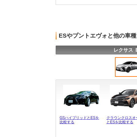
ESやプントエヴォと他の車
レクサス 
GSハイブリッドとESを
クラウンクロスオ
比較する
とESを比較する