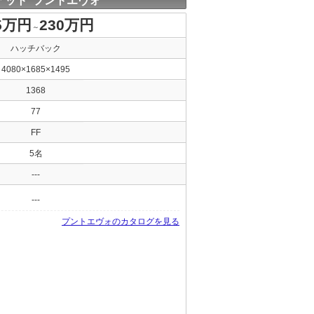
アット プントエヴォ
5万円
230万円
～
ハッチバック
4080×1685×1495
1368
77
FF
5名
---
---
プントエヴォのカタログを見る