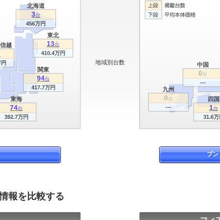
北海道
3
台
456万円
東北
13
信越
台
410.4万円
台
地域別台数
万円
中国
関東
0
台
94
台
---
417.7万円
九州
0
東海
台
四国
74
1
---
台
台
392.7万円
31.6
プン
グ情報を比較する