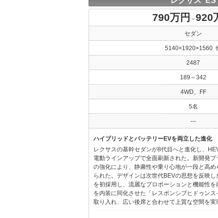
レクサス ES
790万円
92
～
セダン
5140×1920×1560 
2487
189～342
4WD、FF
5名
---
ハイブリッドとバッテリーEVを両立した進化
レクサスの基幹セダンが8代目へと進化し、HE
電動ラインアップで全面刷新された。新開発プ
の強化により、静粛性や乗り心地が一段と高め
られた。デザインは次世代BEVの思想を反映した「Provo
を初採用し、流麗なプロポーションと機能性を
を内装に同化させた「レスポンシブヒドゥンス
取り入れ、広い後席と合わせて上質な空間を実現し