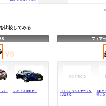
種を比較してみる
ES
フィアッ
ーバー
GSとESを比較する
リトモとプントエヴォを
131
比較する
較する