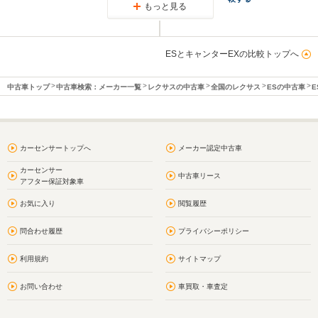
もっと見る
ESとキャンターEXの比較トップへ
中古車トップ
中古車検索：メーカー一覧
レクサスの中古車
全国のレクサス
ESの中古車
E
カーセンサートップへ
メーカー認定中古車
カーセンサー
中古車リース
アフター保証対象車
お気に入り
閲覧履歴
問合わせ履歴
プライバシーポリシー
利用規約
サイトマップ
お問い合わせ
車買取・車査定