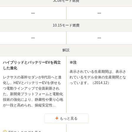
JC08モード燃費
---
---
10.15モード燃費
---
---
解説
ハイブリッドとバッテリーEVを両立
※注
した進化
表示されている生産期間は、表示さ
レクサスの基幹セダンが8代目へと進
れているモデル全体の生産期間とな
化し、HEVとバッテリーEVを併せも
っています。（2014.12）
つ電動ラインアップで全面刷新され
た。新開発プラットフォームと電動化
技術の強化により、静粛性や乗り心地
が一段と高められ、操縦安定性…
もっと見る