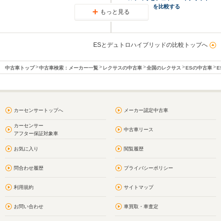
を比較する
もっと見る
ESとデュトロハイブリッドの比較トップへ
中古車トップ
中古車検索：メーカー一覧
レクサスの中古車
全国のレクサス
ESの中古車
E
カーセンサートップへ
メーカー認定中古車
カーセンサー
中古車リース
アフター保証対象車
お気に入り
閲覧履歴
問合わせ履歴
プライバシーポリシー
利用規約
サイトマップ
お問い合わせ
車買取・車査定