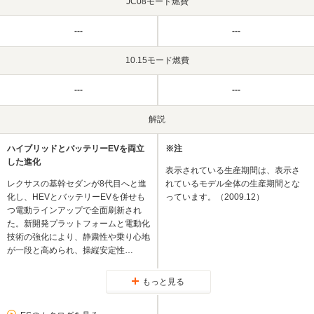
JC08モード燃費
---
---
10.15モード燃費
---
---
解説
ハイブリッドとバッテリーEVを両立
※注
した進化
表示されている生産期間は、表示さ
レクサスの基幹セダンが8代目へと進
れているモデル全体の生産期間とな
化し、HEVとバッテリーEVを併せも
っています。（2009.12）
つ電動ラインアップで全面刷新され
た。新開発プラットフォームと電動化
技術の強化により、静粛性や乗り心地
が一段と高められ、操縦安定性…
もっと見る