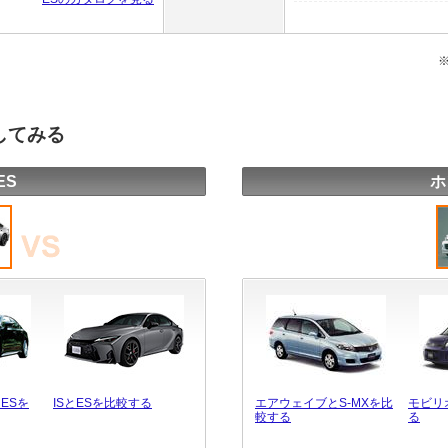
してみる
ES
ホ
ESを
ISとESを比較する
エアウェイブとS-MXを比
モビリ
較する
る