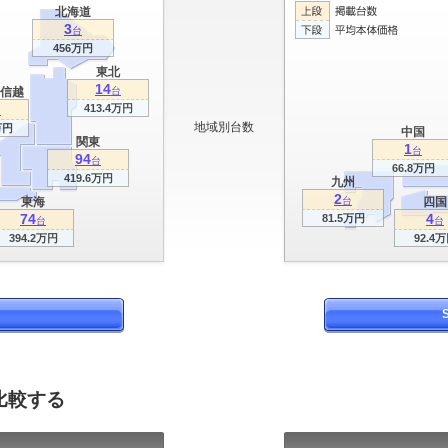
北海道
3
台
456万円
東北
14
信越
台
413.4万円
台
地域別台数
万円
中国
関東
1
台
94
台
66.8万円
419.6万円
九州
2
東海
台
四国
74
4
81.5万円
台
台
394.2万円
92.4
比較する