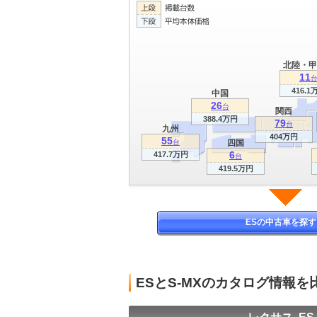
北陸・甲
11
416.1
中国
26
台
関西
388.4万円
79
台
九州
404万円
55
台
四国
6
417.7万円
台
419.5万円
ESの中古車を探す
ESとS-MXのカタログ情報を