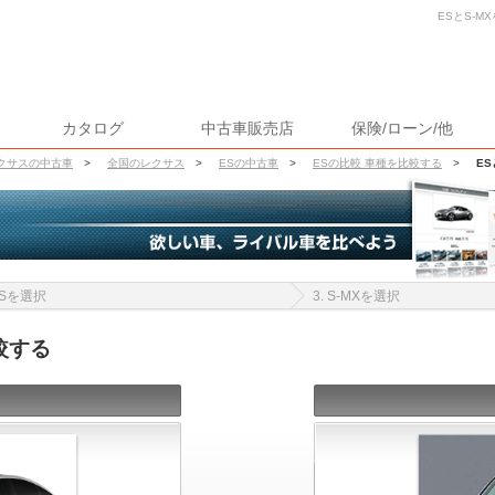
ESとS-M
カタログ
中古車販売店
保険/ローン/他
クサスの中古車
>
全国のレクサス
>
ESの中古車
>
ESの比較 車種を比較する
>
ES
 ESを選択
3. S-MXを選択
較する