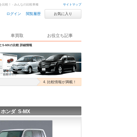
Xを比較！ - みんなの比較車種
サイトマップ
ログイン
閲覧履歴
お気に入り
車買取
お役立ち記事
とS-MXの比較 詳細情報
4. 比較情報が満載！
ホンダ S-MX