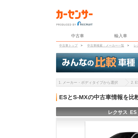
中古車
輸入車
中古車トップ
>
中古車検索：メーカー一覧
>
レ
1. メーカー・ボディタイプから選択
2.
ESとS-MXの中古車情報を比
レクサス ES