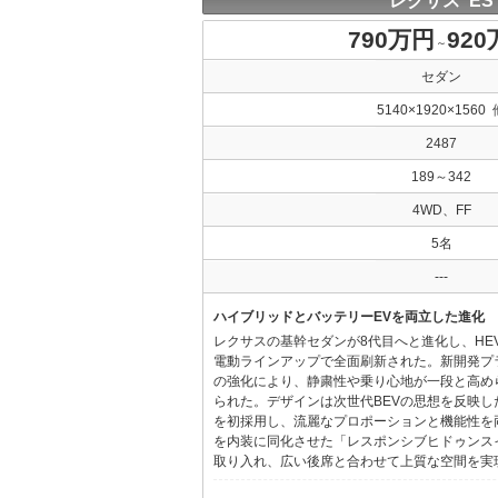
レクサス ES
790万円
92
～
セダン
5140×1920×1560 
2487
189～342
4WD、FF
5名
---
ハイブリッドとバッテリーEVを両立した進化
レクサスの基幹セダンが8代目へと進化し、HE
電動ラインアップで全面刷新された。新開発プ
の強化により、静粛性や乗り心地が一段と高め
られた。デザインは次世代BEVの思想を反映した「Provo
を初採用し、流麗なプロポーションと機能性を
を内装に同化させた「レスポンシブヒドゥンス
取り入れ、広い後席と合わせて上質な空間を実現し