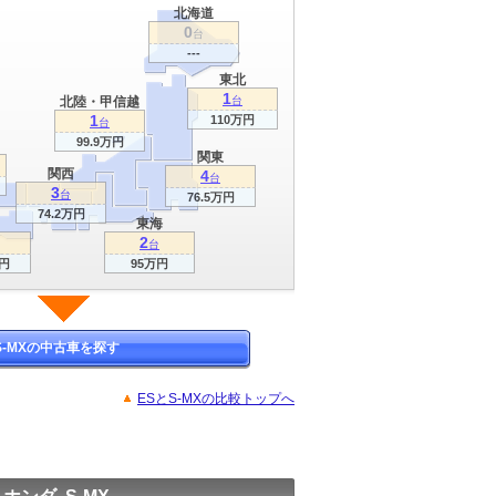
北海道
0
台
---
東北
1
北陸・甲信越
台
1
110万円
台
99.9万円
関東
関西
4
台
3
台
76.5万円
74.2万円
東海
2
台
万円
95万円
S-MXの中古車を探す
ESとS-MXの比較トップへ