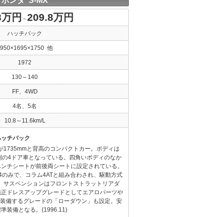
ホンダ S-MX
.8万円
209.8万円
～
ハッチバック
3950×1695×1750 他
1972
130～140
FF、4WD
4名、5名
10.8～11.6km/L
ハッチバック
が1735mmと背高のコンパクトカー。ボディは
則の4ドア車となっている。四角いボディのなか
ベンチシートが前後両シートに設定されている。
4のみで、コラム4ATと組み合わされ、駆動方式
る。サスペンションはフロントストラットリアダ
純正ドレスアップグレードとしてエアロパーツや
を装備するグレードの「ローダウン」も設定。安
備となる。(1996.11)