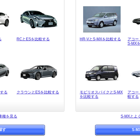
る
RCとESを比較する
HR-VとS-MXを比較する
アコー
S-MX
較する
クラウンとESを比較する
モビリオスパイクとS-MX
アコー
を比較する
較する
車種を見る
S-MXと
探す
S-