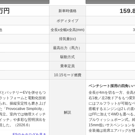
0万円
159
新車時価格
ボディタイプ
他
全長x全幅x全高(mm)
排気量(cc)
最高出力（馬力）
駆動方式
乗車定員
10.15モード燃費
ベンチシート採用の四角い
VとバッテリーEVを併せもつ
全長が4mを切る一方、全高
ラットフォームと電動化技術
右1枚／左2枚ドアをもつ変
られ、操縦安定性も磨き上げ
にはフルフラットが可能な
cative Simplicity」
搭載するエンジンは2Ｌの直
解説
両立。室内では物理スイッチ
はFFに加えて4WDも選べ
イッチ」や多彩な照明演出を
ブルウィッシュボーン式。
た。（2026.6）
15mm低いサスペンション
全装備は前席エアバッグが標準装
ESのカタログを見る