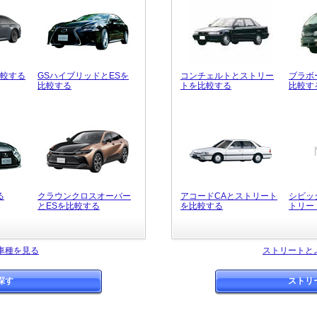
比較する
GSハイブリッドとESを
コンチェルトとストリー
ブラボ
比較する
トを比較する
比較す
る
クラウンクロスオーバー
アコードCAとストリート
シビッ
とESを比較する
を比較する
トリー
車種を見る
ストリートと
探す
ストリ