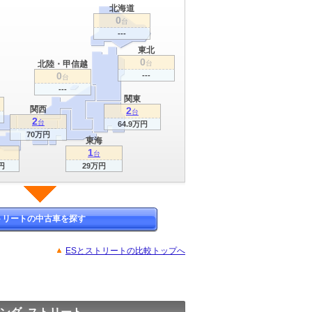
北海道
0
台
---
東北
0
北陸・甲信越
台
0
---
台
---
関東
関西
2
台
2
台
64.9万円
70万円
東海
1
台
円
29万円
トリートの中古車を探す
ESとストリートの比較トップへ