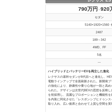
レクサス ES
790万円
92
～
セダン
5140×1920×1560 
2487
189～342
4WD、FF
5名
---
ハイブリッドとバッテリーEVを両立した進化
レクサスの基幹セダンが8代目へと進化し、HE
電動ラインアップで全面刷新された。新開発プ
の強化により、静粛性や乗り心地が一段と高め
られた。デザインは次世代BEVの思想を反映した「Provo
を初採用し、流麗なプロポーションと機能性を
を内装に同化させた「レスポンシブヒドゥンス
取り入れ、広い後席と合わせて上質な空間を実現し