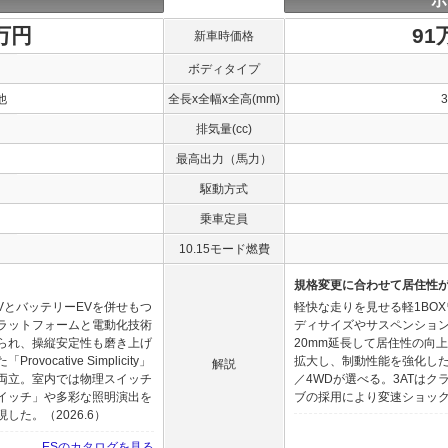
ホ
0万円
91
新車時価格
ボディタイプ
他
全長x全幅x全高(mm)
排気量(cc)
最高出力（馬力）
駆動方式
乗車定員
10.15モード燃費
規格変更に合わせて居住性
VとバッテリーEVを併せもつ
軽快な走りを見せる軽1BO
ラットフォームと電動化技術
ディサイズやサスペンショ
られ、操縦安定性も磨き上げ
20mm延長して居住性の向
cative Simplicity」
拡大し、制動性能を強化した。
解説
両立。室内では物理スイッチ
／4WDが選べる。3ATは
イッチ」や多彩な照明演出を
ブの採用により変速ショック低減
た。（2026.6）
ESのカタログを見る