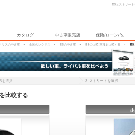
ESとストリート
カタログ
中古車販売店
保険/ローン/他
クサスの中古車
>
全国のレクサス
>
ESの中古車
>
ESの比較 車種を比較する
>
E
 ESを選択
3. ストリートを選択
報を比較する
ホ