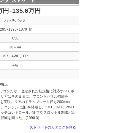
ンダ ストリート
万円
135.6万円
～
ハッチバック
3295×1395×1870 他
656
38～44
MR、4WD、FR
4名
---
が向上
Xワゴンだが、改定された軽規格に対応すべくボ
ンなどはそのままに、フロントパネル前部を
上を実現。リアのドラムブレーキ径も200mmに
エンジンは直3を搭載し、5MT／3AT、2WD
クラッチコントロールバルブやスロットル制御バル
を図った。(1990.3)
ストリートのカタログを見る