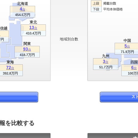
北海道
4
台
454.5万円
東北
13
信越
台
410.4万円
台
地域別台数
万円
中国
関東
5
台
93
台
71.9万円
418.7万円
九州
3
東海
台
四国
72
6
51.7万円
台
台
392.8万円
100万
ス
情報を比較する