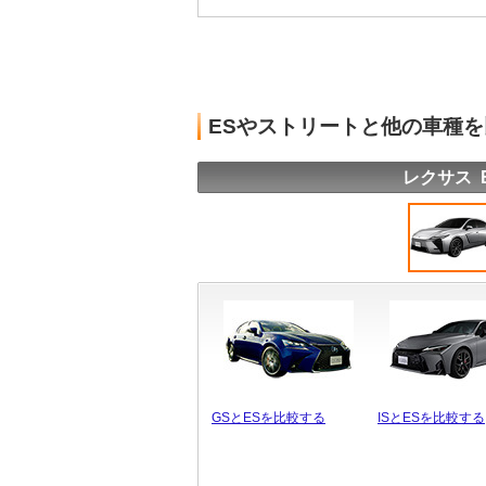
ESやストリートと他の車種
レクサス 
GSとESを比較する
ISとESを比較する