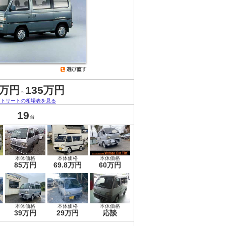
7万円
135万円
～
ストリートの相場表を見る
19
台
本体価格
本体価格
本体価格
85万円
69.8万円
60万円
本体価格
本体価格
本体価格
39万円
29万円
応談