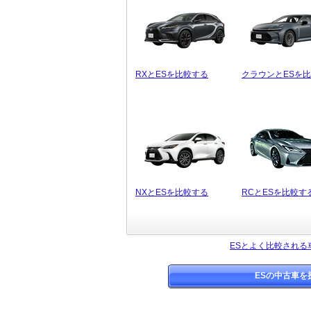
RXとESを比較する
クラウンとESを
NXとESを比較する
RCとESを比較す
ESとよく比較される
ESの中古車を