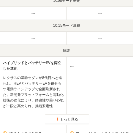
JC08モード燃費
---
---
10.15モード燃費
---
---
解説
ハイブリッドとバッテリーEVを両立
---
した進化
レクサスの基幹セダンが8代目へと進
化し、HEVとバッテリーEVを併せも
つ電動ラインアップで全面刷新され
た。新開発プラットフォームと電動化
技術の強化により、静粛性や乗り心地
が一段と高められ、操縦安定性…
もっと見る