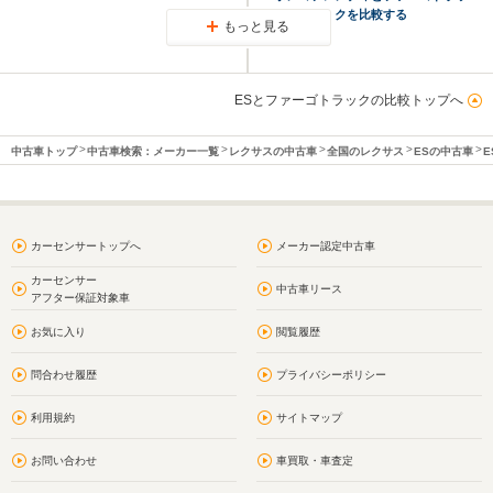
クを比較する
もっと見る
ESとファーゴトラックの比較トップへ
中古車トップ
中古車検索：メーカー一覧
レクサスの中古車
全国のレクサス
ESの中古車
E
カーセンサートップへ
メーカー認定中古車
カーセンサー
中古車リース
アフター保証対象車
お気に入り
閲覧履歴
問合わせ履歴
プライバシーポリシー
利用規約
サイトマップ
お問い合わせ
車買取・車査定