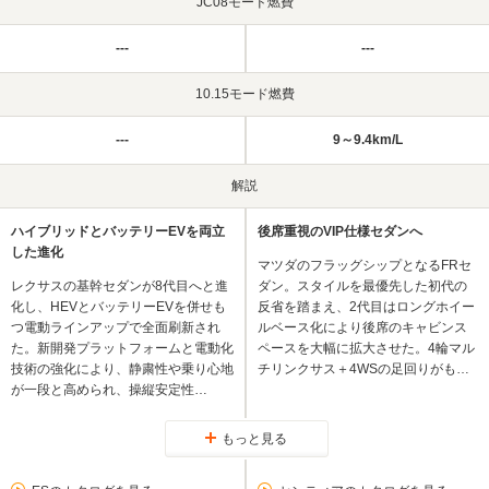
JC08モード燃費
---
---
10.15モード燃費
---
9～9.4km/L
解説
ハイブリッドとバッテリーEVを両立
後席重視のVIP仕様セダンへ
した進化
マツダのフラッグシップとなるFRセ
レクサスの基幹セダンが8代目へと進
ダン。スタイルを最優先した初代の
化し、HEVとバッテリーEVを併せも
反省を踏まえ、2代目はロングホイー
つ電動ラインアップで全面刷新され
ルベース化により後席のキャビンス
た。新開発プラットフォームと電動化
ペースを大幅に拡大させた。4輪マル
技術の強化により、静粛性や乗り心地
チリンクサス＋4WSの足回りがも…
が一段と高められ、操縦安定性…
もっと見る