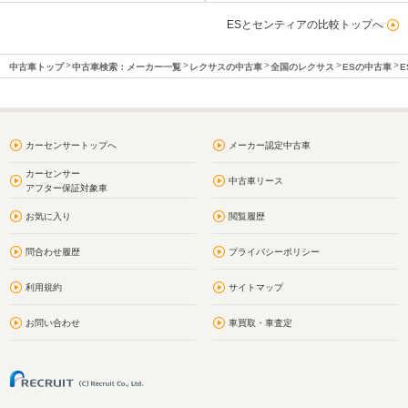
ESとセンティアの比較トップへ
中古車トップ
中古車検索：メーカー一覧
レクサスの中古車
全国のレクサス
ESの中古車
E
カーセンサートップへ
メーカー認定中古車
カーセンサー
中古車リース
アフター保証対象車
お気に入り
閲覧履歴
問合わせ履歴
プライバシーポリシー
利用規約
サイトマップ
お問い合わせ
車買取・車査定