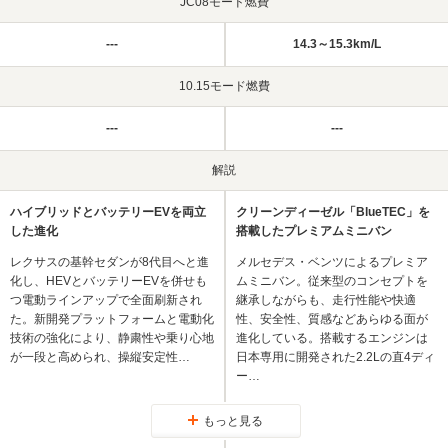
JC08モード燃費
---
14.3～15.3km/L
10.15モード燃費
---
---
解説
ハイブリッドとバッテリーEVを両立
クリーンディーゼル「BlueTEC」を
した進化
搭載したプレミアムミニバン
レクサスの基幹セダンが8代目へと進
メルセデス・ベンツによるプレミア
化し、HEVとバッテリーEVを併せも
ムミニバン。従来型のコンセプトを
つ電動ラインアップで全面刷新され
継承しながらも、走行性能や快適
た。新開発プラットフォームと電動化
性、安全性、質感などあらゆる面が
技術の強化により、静粛性や乗り心地
進化している。搭載するエンジンは
が一段と高められ、操縦安定性…
日本専用に開発された2.2Lの直4ディ
ー…
もっと見る