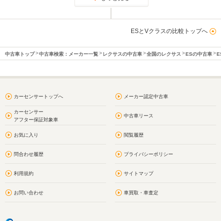
ESとVクラスの比較トップへ
中古車トップ
中古車検索：メーカー一覧
レクサスの中古車
全国のレクサス
ESの中古車
E
カーセンサートップへ
メーカー認定中古車
カーセンサー
中古車リース
アフター保証対象車
お気に入り
閲覧履歴
問合わせ履歴
プライバシーポリシー
利用規約
サイトマップ
お問い合わせ
車買取・車査定