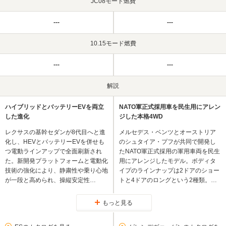
JC08モード燃費
---
---
10.15モード燃費
---
---
解説
ハイブリッドとバッテリーEVを両立
NATO軍正式採用車を民生用にアレン
した進化
ジした本格4WD
レクサスの基幹セダンが8代目へと進
メルセデス・ベンツとオーストリア
化し、HEVとバッテリーEVを併せも
のシュタイア・プフが共同で開発し
つ電動ラインアップで全面刷新され
たNATO軍正式採用の軍用車両を民生
た。新開発プラットフォームと電動化
用にアレンジしたモデル。ボディタ
技術の強化により、静粛性や乗り心地
イプのラインナップは2ドアのショー
が一段と高められ、操縦安定性…
トと4ドアのロングという2種類。…
もっと見る