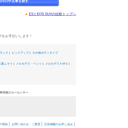
 SUVの中古車を探す
ESとEQS SUVの比較トップへ
びをお手伝いします！
ラック
|
ピックアップ
|
その他ボディタイプ
三菱ふそう
|
メルセデス・ベンツ
|
メルセデスＡＭＧ
|
中古車情報のカーセンサー
の理由
お問い合わせ・ご要望
広告掲載のお申し込み