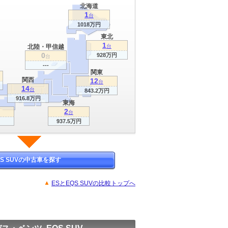
北海道
1
台
1018万円
東北
1
北陸・甲信越
台
0
928万円
台
---
関東
関西
12
台
14
台
843.2万円
916.8万円
東海
2
台
937.5万円
QS SUVの中古車を探す
ESとEQS SUVの比較トップへ