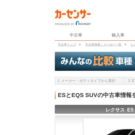
中古車
輸入車
中古車トップ
>
中古車検索：メーカー一覧
>
レ
1. メーカー・ボディタイプから選択
2.
ESとEQS SUVの中古車情
レクサス ES