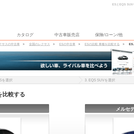
ESとEQS SU
カタログ
中古車販売店
保険/ローン/他
クサスの中古車
>
全国のレクサス
>
ESの中古車
>
ESの比較 車種を比較する
>
ES
 ESを選択
3. EQS SUVを選択
報を比較する
メルセデ