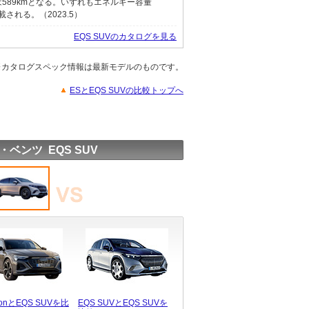
は589kmとなる。いずれもエネルギー容量
載される。（2023.5）
EQS SUVのカタログを見る
※カタログスペック情報は最新モデルのものです。
ESとEQS SUVの比較トップへ
ベンツ EQS SUV
tronとEQS SUVを比
EQS SUVとEQS SUVを