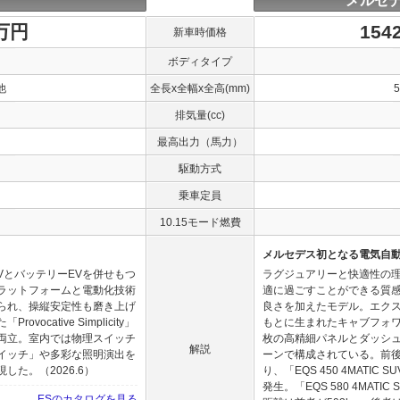
メルセデ
0万円
154
新車時価格
ボディタイプ
他
全長x全幅x全高(mm)
排気量(cc)
最高出力（馬力）
駆動方式
乗車定員
10.15モード燃費
メルセデス初となる電気自動
VとバッテリーEVを併せもつ
ラグジュアリーと快適性の理
ラットフォームと電動化技術
適に過ごすことができる質感
られ、操縦安定性も磨き上げ
良さを加えたモデル。エク
cative Simplicity」
もとに生まれたキャブフォ
両立。室内では物理スイッチ
枚の高精細パネルとダッシ
解説
イッチ」や多彩な照明演出を
ーンで構成されている。前
た。（2026.6）
り、「EQS 450 4MATIC
発生。「EQS 580 4MATI
ESのカタログを見る