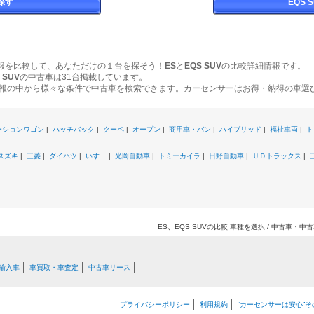
探す
EQS
報を比較して、あなただけの１台を探そう！
ES
と
EQS SUV
の比較詳細情報です。
 SUV
の中古車は31台掲載しています。
報の中から様々な条件で中古車を検索できます。カーセンサーはお得・納得の車選
ーションワゴン
|
ハッチバック
|
クーペ
|
オープン
|
商用車・バン
|
ハイブリッド
|
福祉車両
|
ト
スズキ
|
三菱
|
ダイハツ
|
いすゞ
|
光岡自動車
|
トミーカイラ
|
日野自動車
|
ＵＤトラックス
|
ES、EQS SUVの比較 車種を選択 / 中古車・
輸入車
車買取・車査定
中古車リース
プライバシーポリシー
利用規約
“カーセンサーは安心”そ