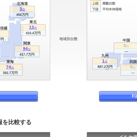
北海道
3
台
456万円
東北
13
信越
台
410.4万円
台
地域別台数
万円
中国
関東
0
台
94
台
---
417.7万円
九州
1
東海
台
四国
74
0
887.2万円
台
台
392.7万円
---
E
情報を比較する