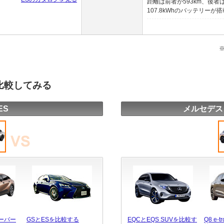
距離は前者が593km、後者
107.8kWhのバッテリーが搭
を比較してみる
ES
メルセデス・
ーバー
GSとESを比較する
EQCとEQS SUVを比較す
Q8 e-