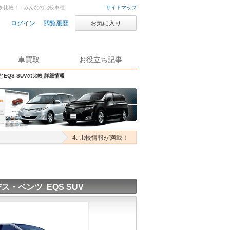
Vを比較！ - みんなの比較車種
サイトマップ
ログイン
閲覧履歴
お気に入り
車買取
お役立ち記事
とEQS SUVの比較 詳細情報
4. 比較情報が満載！
ス・ベンツ EQS SUV