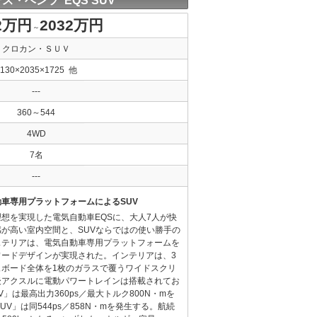
ス・ベンツ EQS SUV
2万円
2032万円
～
クロカン・ＳＵＶ
5130×2035×1725 他
---
360～544
4WD
7名
---
車専用プラットフォームによるSUV
想を実現した電気自動車EQSに、大人7人が快
が高い室内空間と、SUVならではの使い勝手の
ステリアは、電気自動車専用プラットフォームを
ワードデザインが実現された。インテリアは、3
ュボード全体を1枚のガラスで覆うワイドスクリ
後アクスルに電動パワートレインは搭載されてお
 SUV」は最高出力360ps／最大トルク800N・mを
C SUV」は同544ps／858N・mを発生する。航続