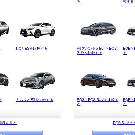
る
較する
る
NXとESを比較する
A6アバントe-tronとEQS
EQEと
SUVを比較する
る
る
カムリとESを比較する
EQSとEQS SUVを比較す
EQEと
る
る
車種を見る
EQS SUV