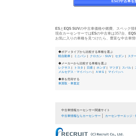
ESの中古車を
ES
と
EQS SUV
の中古車価格や燃費、スペック情
現在カーセンサーでは
ES
の中古車は357台、
EQS
お気に入りの車種を見つけたら、豊富な中古車情
◆ボディタイプから比較する車種を選ぶ
軽自動車
|
ミニバン
|
クロカン・SUV
|
セダン
|
ステ
◆メーカーから比較する車種を選ぶ
レクサス
|
トヨタ
|
日産
|
ホンダ
|
マツダ
|
スバル
|
メルセデス・マイバッハ
|
ＡＭＧ
|
マイバッハ
◆車を売却する
車買取・車査定
中古車情報カーセンサー関連サイト
中古車情報ならカーセンサー
カーセンサーエッジ・