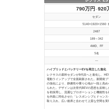
レクサス ES
790万円
92
～
セダン
5140×1920×1560 
2487
189～342
4WD、FF
5名
---
ハイブリッドとバッテリーEVを両立した進化
レクサスの基幹セダンが8代目へと進化し、HE
電動ラインアップで全面刷新された。新開発プ
の強化により、静粛性や乗り心地が一段と高め
られた。デザインは次世代BEVの思想を反映した「Provo
を初採用し、流麗なプロポーションと機能性を
を内装に同化させた「レスポンシブヒドゥンス
取り入れ、広い後席と合わせて上質な空間を実現し