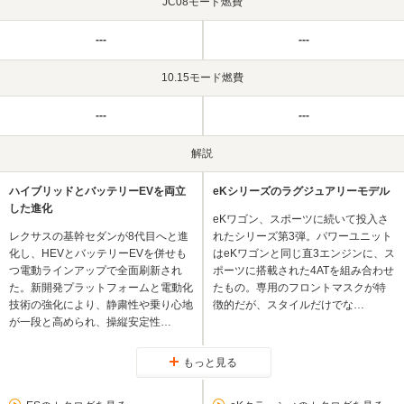
JC08モード燃費
---
---
10.15モード燃費
---
---
解説
ハイブリッドとバッテリーEVを両立
eKシリーズのラグジュアリーモデル
した進化
eKワゴン、スポーツに続いて投入さ
レクサスの基幹セダンが8代目へと進
れたシリーズ第3弾。パワーユニット
化し、HEVとバッテリーEVを併せも
はeKワゴンと同じ直3エンジンに、ス
つ電動ラインアップで全面刷新され
ポーツに搭載された4ATを組み合わせ
た。新開発プラットフォームと電動化
たもの。専用のフロントマスクが特
技術の強化により、静粛性や乗り心地
徴的だが、スタイルだけでな…
が一段と高められ、操縦安定性…
もっと見る