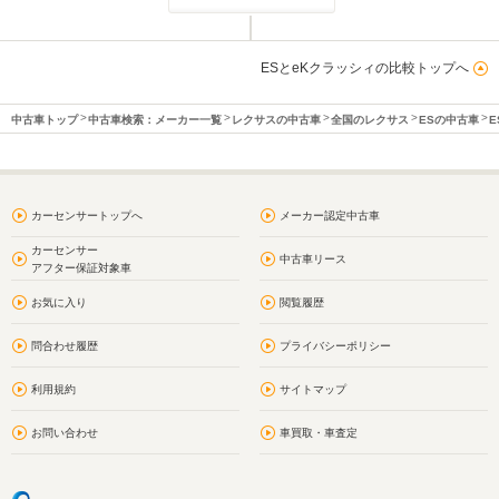
ESとeKクラッシィの比較トップへ
中古車トップ
中古車検索：メーカー一覧
レクサスの中古車
全国のレクサス
ESの中古車
E
カーセンサートップへ
メーカー認定中古車
カーセンサー
中古車リース
アフター保証対象車
お気に入り
閲覧履歴
問合わせ履歴
プライバシーポリシー
利用規約
サイトマップ
お問い合わせ
車買取・車査定