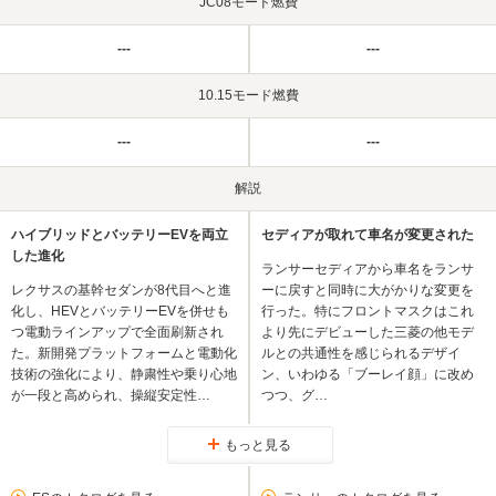
JC08モード燃費
---
---
10.15モード燃費
---
---
解説
ハイブリッドとバッテリーEVを両立
セディアが取れて車名が変更された
した進化
ランサーセディアから車名をランサ
レクサスの基幹セダンが8代目へと進
ーに戻すと同時に大がかりな変更を
化し、HEVとバッテリーEVを併せも
行った。特にフロントマスクはこれ
つ電動ラインアップで全面刷新され
より先にデビューした三菱の他モデ
た。新開発プラットフォームと電動化
ルとの共通性を感じられるデザイ
技術の強化により、静粛性や乗り心地
ン、いわゆる「ブーレイ顔」に改め
が一段と高められ、操縦安定性…
つつ、グ…
もっと見る