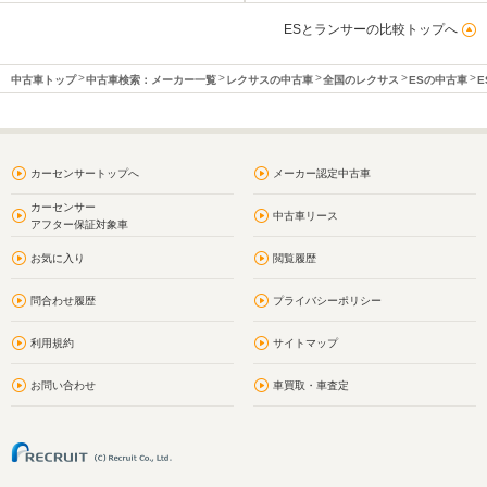
ESとランサーの比較トップへ
中古車トップ
中古車検索：メーカー一覧
レクサスの中古車
全国のレクサス
ESの中古車
E
カーセンサートップへ
メーカー認定中古車
カーセンサー
中古車リース
アフター保証対象車
お気に入り
閲覧履歴
問合わせ履歴
プライバシーポリシー
利用規約
サイトマップ
お問い合わせ
車買取・車査定