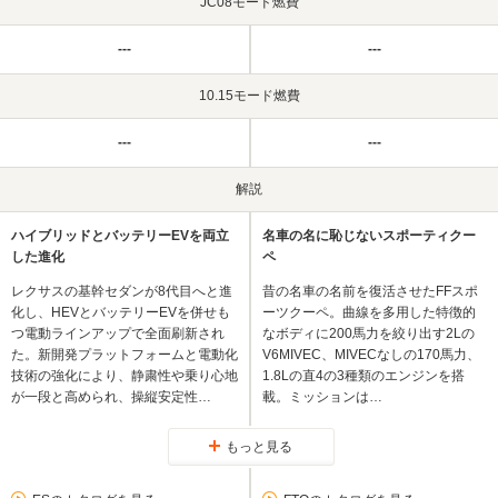
JC08モード燃費
---
---
10.15モード燃費
---
---
解説
ハイブリッドとバッテリーEVを両立
名車の名に恥じないスポーティクー
した進化
ペ
レクサスの基幹セダンが8代目へと進
昔の名車の名前を復活させたFFスポ
化し、HEVとバッテリーEVを併せも
ーツクーペ。曲線を多用した特徴的
つ電動ラインアップで全面刷新され
なボディに200馬力を絞り出す2Lの
た。新開発プラットフォームと電動化
V6MIVEC、MIVECなしの170馬力、
技術の強化により、静粛性や乗り心地
1.8Lの直4の3種類のエンジンを搭
が一段と高められ、操縦安定性…
載。ミッションは…
もっと見る