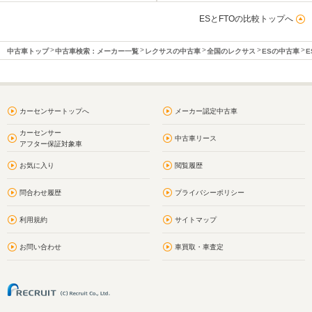
ESとFTOの比較トップへ
中古車トップ
中古車検索：メーカー一覧
レクサスの中古車
全国のレクサス
ESの中古車
E
カーセンサートップへ
メーカー認定中古車
カーセンサー
中古車リース
アフター保証対象車
お気に入り
閲覧履歴
問合わせ履歴
プライバシーポリシー
利用規約
サイトマップ
お問い合わせ
車買取・車査定