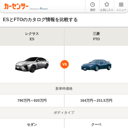
履歴
お気に入り
メニュー
ESとFTOのカタログ情報を比較する
レクサス
三菱
ES
FTO
新車時価格
790万円～920万円
164万円～251.5万円
ボディタイプ
セダン
クーペ