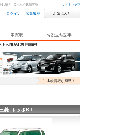
を比較！ - みんなの比較車種
サイトマップ
ログイン
閲覧履歴
お気に入り
車買取
お役立ち記事
SとトッポBJの比較 詳細情報
4. 比較情報が満載！
三菱 トッポBJ