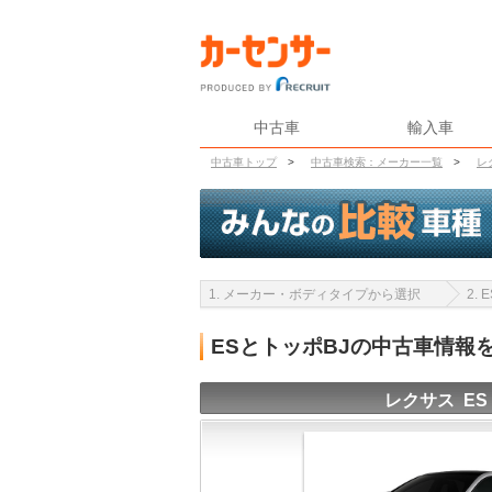
中古車
輸入車
中古車トップ
>
中古車検索：メーカー一覧
>
レ
1. メーカー・ボディタイプから選択
2.
ESとトッポBJの中古車情報
レクサス ES