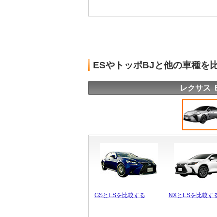
ESやトッポBJと他の車種を
レクサス 
GSとESを比較する
NXとESを比較す