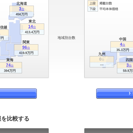
北海道
3
台
456万円
東北
14
信越
台
413.4万円
台
地域別台数
万円
中国
関東
4
台
96
台
35.3万円
419.9万円
九州
0
東海
台
四国
74
3
---
台
台
394万円
59.9
ト
報を比較する