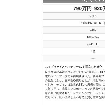
レクサス ES
790万円
92
～
セダン
5140×1920×1560 
2487
189～342
4WD、FF
5名
---
ハイブリッドとバッテリーEVを両立した進化
レクサスの基幹セダンが8代目へと進化し、HE
電動ラインアップで全面刷新された。新開発プ
の強化により、静粛性や乗り心地が一段と高め
られた。デザインは次世代BEVの思想を反映した「Provo
を初採用し、流麗なプロポーションと機能性を
を内装に同化させた「レスポンシブヒドゥンス
取り入れ、広い後席と合わせて上質な空間を実現し