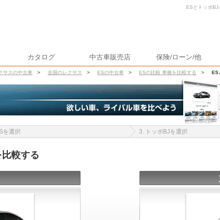
ESとトッポBJ
カタログ
中古車販売店
保険/ローン/他
クサスの中古車
>
全国のレクサス
>
ESの中古車
>
ESの比較 車種を比較する
>
E
 ESを選択
3. トッポBJを選択
を比較する