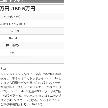
三菱 トッポBJ
8万円
150.5万円
～
ハッチバック
3395×1475×1740 他
657～659
50～64
FF、4WD
4名
---
を向上
ルモデルチェンジを機に、全高1695mmの本格
採用し、車名もミニカトッポからトッポBJへと
ーションも商用モデルが廃止されて5ドアハッチ
す室内は広く、また広いガラスエリアの採用で視
HCリーンバーンMVVと直4DOHCターボの2種
FF／4WDが選べる。サスペンションはミニカと共
リアが3リンクコイルとなる。ABSはオプショ
車標準装備される。(1998.10)