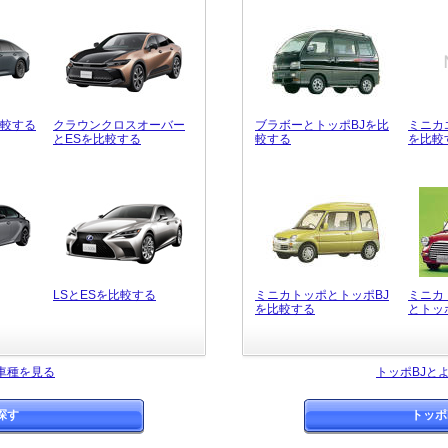
比較する
クラウンクロスオーバー
ブラボーとトッポBJを比
ミニカ
とESを比較する
較する
を比較
LSとESを比較する
ミニカトッポとトッポBJ
ミニカ
を比較する
とトッ
車種を見る
トッポBJと
探す
トッポ