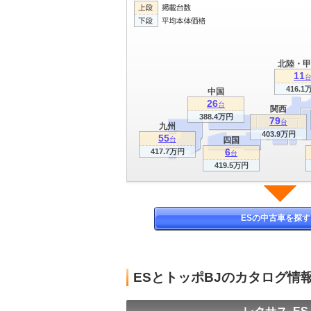
北陸・甲
11
416.1
中国
26
台
関西
388.4万円
79
台
九州
403.9万円
55
台
四国
6
417.7万円
台
419.5万円
ESの中古車を探す
ESとトッポBJのカタログ情