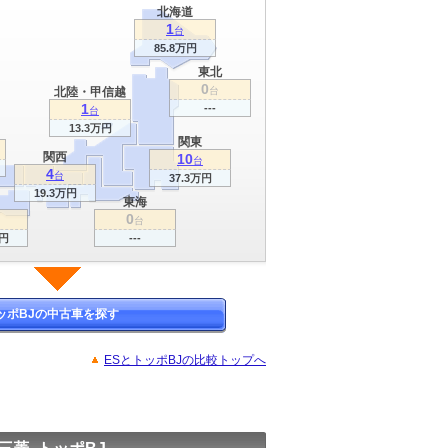
北海道
1
台
85.8万円
東北
0
北陸・甲信越
台
1
---
台
13.3万円
関東
関西
10
台
4
台
37.3万円
19.3万円
東海
0
台
万円
---
ッポBJの中古車を探す
ESとトッポBJの比較トップへ