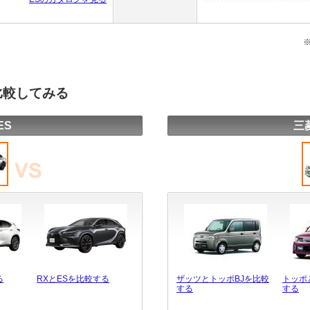
比較してみる
ES
三
る
RXとESを比較する
ザッツとトッポBJを比較
トッポ
する
する