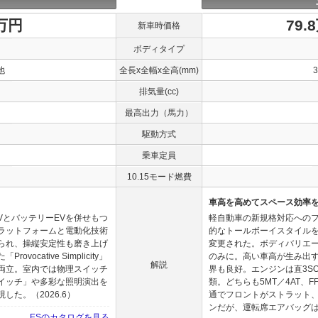
0万円
79.
新車時価格
ボディタイプ
他
全長x全幅x全高(mm)
排気量(cc)
最高出力（馬力）
駆動方式
乗車定員
10.15モード燃費
車高を高めてスペース効率
VとバッテリーEVを併せもつ
軽自動車の新規格対応へのフ
ラットフォームと電動化技術
的なトールボーイスタイルを
られ、操縦安定性も磨き上げ
変更された。ボディバリエ
cative Simplicity」
のみに。高い車高が生み出
解説
両立。室内では物理スイッチ
界も良好。エンジンは直3SO
イッチ」や多彩な照明演出を
類。どちらも5MT／4AT、
た。（2026.6）
通でフロントがストラット、
ンだが、運転席エアバッグは全
ESのカタログを見る