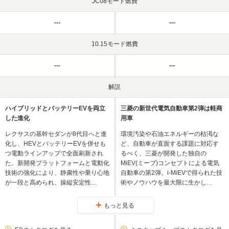
JC08モード燃費
---
---
10.15モード燃費
---
---
解説
ハイブリッドとバッテリーEVを両立
三菱の新世代電気自動車第2弾は軽商
した進化
用車
レクサスの基幹セダンが8代目へと進
環境汚染や石油エネルギーの枯渇な
化し、HEVとバッテリーEVを併せも
ど、自動車が直面する課題に対応す
つ電動ラインアップで全面刷新され
るべく、三菱が開発した独自の
た。新開発プラットフォームと電動化
MiEV(ミーブ)コンセプトによる電気
技術の強化により、静粛性や乗り心地
自動車の第2弾。i-MiEVで得られた技
が一段と高められ、操縦安定性…
術やノウハウを最大限に生かし…
もっと見る