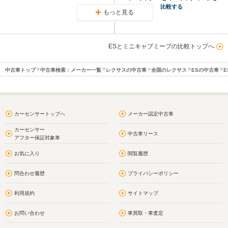
比較する
もっと見る
ESとミニキャブミーブの比較トップへ
中古車トップ
中古車検索：メーカー一覧
レクサスの中古車
全国のレクサス
ESの中古車
E
カーセンサートップへ
メーカー認定中古車
カーセンサー
中古車リース
アフター保証対象車
お気に入り
閲覧履歴
問合わせ履歴
プライバシーポリシー
利用規約
サイトマップ
お問い合わせ
車買取・車査定