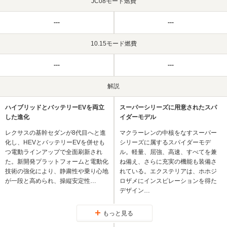
JC08モード燃費
---
---
10.15モード燃費
---
---
解説
ハイブリッドとバッテリーEVを両立
スーパーシリーズに用意されたスパ
した進化
イダーモデル
レクサスの基幹セダンが8代目へと進
マクラーレンの中核をなすスーパー
化し、HEVとバッテリーEVを併せも
シリーズに属するスパイダーモデ
つ電動ラインアップで全面刷新され
ル。軽量、屈強、高速、すべてを兼
た。新開発プラットフォームと電動化
ね備え、さらに充実の機能も装備さ
技術の強化により、静粛性や乗り心地
れている。エクステリアは、ホホジ
が一段と高められ、操縦安定性…
ロザメにインスピレーションを得た
デザイン…
もっと見る