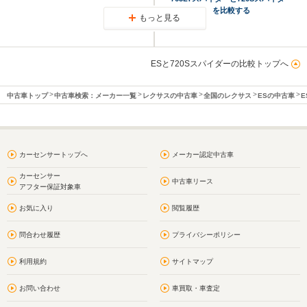
を比較する
もっと見る
ESと720Sスパイダーの比較トップへ
中古車トップ
中古車検索：メーカー一覧
レクサスの中古車
全国のレクサス
ESの中古車
E
カーセンサートップへ
メーカー認定中古車
カーセンサー
中古車リース
アフター保証対象車
お気に入り
閲覧履歴
問合わせ履歴
プライバシーポリシー
利用規約
サイトマップ
お問い合わせ
車買取・車査定