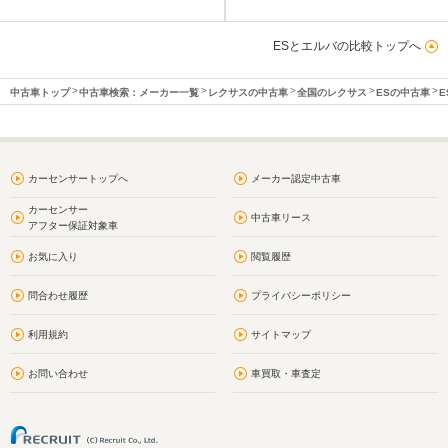
ESとエルバの比較トップへ
中古車トップ
中古車検索：メーカー一覧
レクサスの中古車
全国のレクサス
ESの中古車
E
カーセンサートップへ
メーカー認定中古車
カーセンサー
中古車リース
アフター保証対象車
お気に入り
閲覧履歴
問合わせ履歴
プライバシーポリシー
利用規約
サイトマップ
お問い合わせ
車買取・車査定