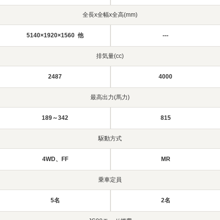
全長x全幅x全高(mm)
5140×1920×1560 他
---
排気量(cc)
2487
4000
最高出力(馬力)
189～342
815
駆動方式
4WD、FF
MR
乗車定員
5名
2名