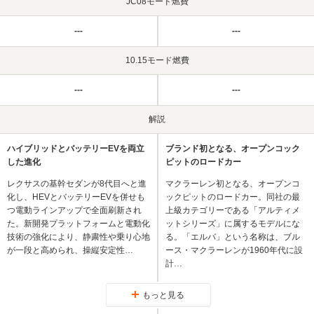
JC08モード燃費
---
---
10.15モード燃費
---
---
解説
ハイブリッドとバッテリーEVを両立
ブランド初となる、オープンコック
した進化
ピットのロードカー
レクサスの基幹セダンが8代目へと進
マクラーレン初となる、オープンコ
化し、HEVとバッテリーEVを併せも
ックピットのロードカー。同社の最
つ電動ラインアップで全面刷新され
上級カテゴリーである「アルティメ
た。新開発プラットフォームと電動化
ットシリーズ」に属するモデルにな
技術の強化により、静粛性や乗り心地
る。「エルバ」という名称は、ブル
が一段と高められ、操縦安定性…
ース・マクラーレンが1960年代に設
計…
もっと見る