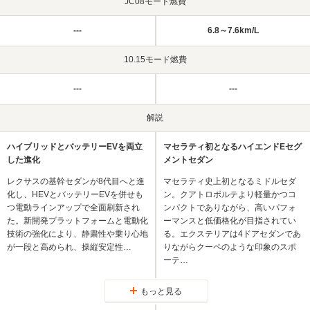
JC08モード燃費
---
6.8～7.6km/L
10.15モード燃費
---
---
解説
ハイブリッドとバッテリーEVを両立
マセラティ初となるハイエンドEセグ
した進化
メントセダン
レクサスの基幹セダンが8代目へと進
マセラティ史上初となるミドルセダ
化し、HEVとバッテリーEVを併せも
ン。クアトロポルテより軽量かつコ
つ電動ラインアップで全面刷新され
ンパクトでありながら、高いパフォ
た。新開発プラットフォームと電動化
ーマンスと低価格化が目指されてい
技術の強化により、静粛性や乗り心地
る。エクステリアは4ドアセダンであ
が一段と高められ、操縦安定性…
りながらクーペのような印象のスポ
ーテ…
もっと見る