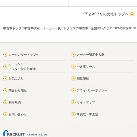
ESとギブリの比較トップへ
中古車トップ
中古車検索：メーカー一覧
レクサスの中古車
全国のレクサス
ESの中古車
E
カーセンサートップへ
メーカー認定中古車
カーセンサー
中古車リース
アフター保証対象車
お気に入り
閲覧履歴
問合わせ履歴
プライバシーポリシー
利用規約
サイトマップ
お問い合わせ
車買取・車査定